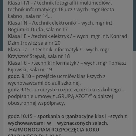
Klasa I F/I – / technik fotografii i multimediów ,
technik informatyk gr.16 ucz./ wych. mgr Beata
Łabno , sala nr 14…
Klasa I N – /technik elektronik/ – wych. mgr inż.
Bogumiła Duda ,sala nr 17
Klasa I E – /technik elektryk / – wych. mgr inż. Konrad
Dzimitrowicz sala nr 20
Klasa I a – / technik informatyk / – wych. mgr
Krzysztof Stępak, sala nr 18
Klasa I b – /technik informatyk / – wych. mgr Tomasz
Kijowski , sala nr 19
godz. 9.10 –
przejście uczniów klas I-szych z
wychowawcami do auli szkolnej.
godz.9.15
– uroczyste rozpoczęcie roku szkolnego –
podpisanie umowy z „GRUPĄ AZOTY” o dalszej
obustronnej współpracy.
godz.10.15 – spotkania organizacyjne klas I –szych z
wychowawcami w wyznaczonych salach.
HARMONOGRAM ROZPOCZĘCIA ROKU