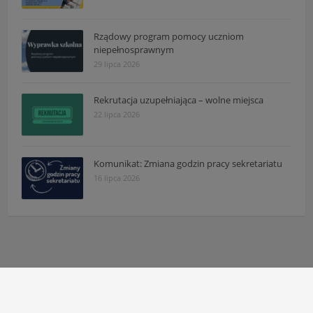
Rządowy program pomocy uczniom
niepełnosprawnym
29 lipca 2026
Rekrutacja uzupełniająca – wolne miejsca
22 lipca 2026
Komunikat: Zmiana godzin pracy sekretariatu
16 lipca 2026