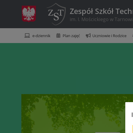
Zespół Szkół Tec
im. I. Mościckiego w Tarnow
e-dziennik
Plan zajęć
Uczniowie i Rodzice