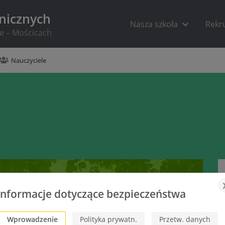
hnicznych
Nasza szkoła
Rekr
ie – Mościcach
Nauczyciele
Informacje dotyczące bezpieczeństwa
Wprowadzenie
Polityka prywatn.
Przetw. danych