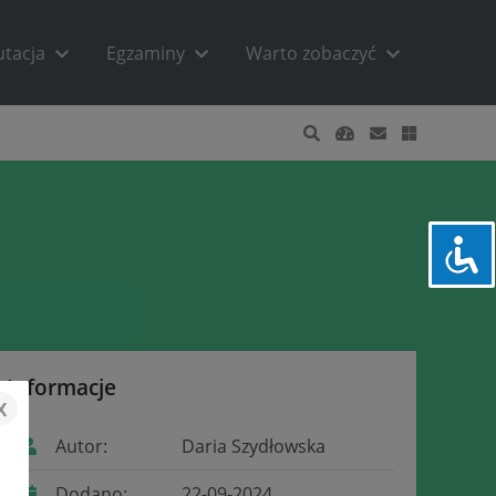
utacja
Egzaminy
Warto zobaczyć
Informacje
x
Autor:
Daria Szydłowska
Dodano:
22-09-2024