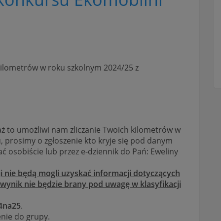
kilometrów w roku szkolnym 2024/25 z
aż to umożliwi nam zliczanie Twoich kilometrów w
u, prosimy o zgłoszenie kto kryje się pod danym
 osobiście lub przez e-dziennik do Pań: Eweliny
ji nie będą mogli uzyskać informacji dotyczących
wynik nie będzie brany pod uwagę w klasyfikacji
4na25
.
enie do grupy.