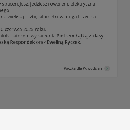
 spacerujesz, jedziesz rowerem, elektryczną
nego!
ą największą liczbę kilometrów mogą liczyć na
10 czerwca 2025 roku.
dministratorem wydarzenia
Piotrem Łątką z klasy
szką Respondek
oraz
Eweliną Ryczek
.
Paczka dla Powodzian