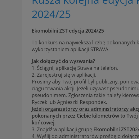
2024/25
Ekomobilni ZST edycja 2024/25
To konkurs na największą liczbę pokonanych 
wykorzystaniem aplikacji STRAVA.
Jak dołączyć do wyzwania?
1. Ściągnij aplikację Strava na telefon.
2. Zarejestruj się w aplikacji.
Prosimy aby Twój profil był publiczny, poniew
ciągu trwania akcji. Jeżeli używasz pseudonim
pseudonimem. Zgłoszenia takie należy kierować
Ryczek lub Agnieszki Respondek.
Jeżeli organizatorzy oraz administratorzy akc
pokonanych przez Ciebie kilometrów to Twój 
końcowej.
3. Znajdź w aplikacji grupę
Ekomobilni ZST202
4. Wyślij do administratorów prośbę o dołącz