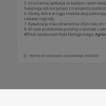
5. Uruchamiaj aplikację za każdym razem kiedy
hulajnogą lub korzystasz z transportu publicz
6. Osoby, które w ciągu trwania akcji pokonaj
ciekawe nagrody.
7. Rywalizacja trwa od września 2024 roku do 
8. W razie problemów prosimy o kontakt z a
4TI
lub opiekunami Koła Ekologicznego:
Agnie
Wybory do Samorządu Uczniowskiego 2024/2025