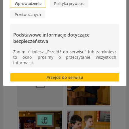
Wprowadzenie
Polityka prywatn.
Przetw. danych
Podstawowe informacje dotyczące
bezpieczeństwa
Zanim klikniesz „Przejdź do serwisu” lub zamkniesz
to okno, prosimy o przeczytanie wszystkich
informacji.
Brak zgody bądź ograniczenie funkcjonalności plików
Przejdź do serwisu
cookies lub local storage, może utrudnić lub
uniemożliwić korzystanie z Serwisu.
Informacje dotyczące polityki prywatności oraz
przetwarzania danych osobowych dostępne są cały
czas w sekcji
"Nasza szkoła" > "Bezpieczeństwo"