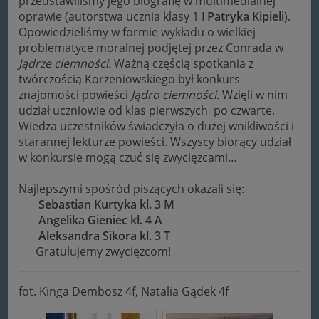
przedstawiliśmy jego biografię w multimedialnej
oprawie (autorstwa ucznia klasy 1 I
Patryka Kipieli
).
Opowiedzieliśmy w formie wykładu o wielkiej
problematyce moralnej podjętej przez Conrada w
Jądrze ciemności.
Ważną częścią spotkania z
twórczością Korzeniowskiego był konkurs
znajomości powieści
Jądro ciemności.
Wzięli w nim
udział uczniowie od klas pierwszych po czwarte.
Wiedza uczestników świadczyła o dużej wnikliwości i
starannej lekturze powieści. Wszyscy biorący udział
w konkursie mogą czuć się zwycięzcami…
Najlepszymi spośród piszących okazali się:
Sebastian Kurtyka kl. 3 M
Angelika Gieniec kl. 4 A
Aleksandra Sikora kl. 3 T
Gratulujemy zwycięzcom!
fot. Kinga Dembosz 4f, Natalia Gądek 4f