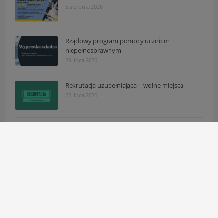
5 sierpnia 2026
Rządowy program pomocy uczniom
niepełnosprawnym
29 lipca 2026
Rekrutacja uzupełniająca – wolne miejsca
22 lipca 2026
Komunikat: Zmiana godzin pracy sekretariatu
16 lipca 2026