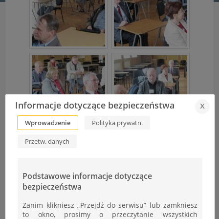
Informacje dotyczące bezpieczeństwa
x
Wprowadzenie
Polityka prywatn.
Przetw. danych
Podstawowe informacje dotyczące
bezpieczeństwa
Zanim klikniesz „Przejdź do serwisu” lub zamkniesz
to okno, prosimy o przeczytanie wszystkich
” order_by=”sortorder” order_direction=”ASC”