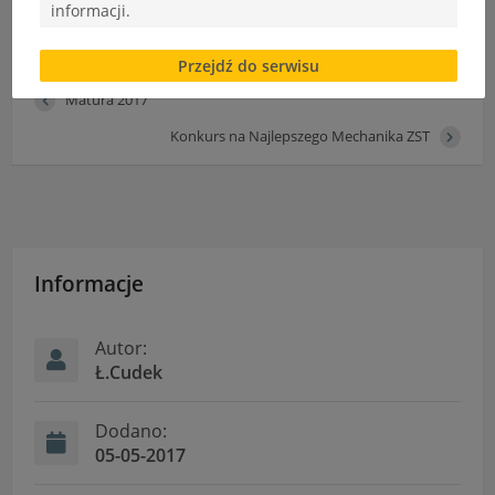
informacji.
returns=”included” maximum_entity_count=”500″]
Brak zgody bądź ograniczenie funkcjonalności plików
Przejdź do serwisu
cookies lub local storage, może utrudnić lub
uniemożliwić korzystanie z Serwisu.
Matura 2017
Informacje dotyczące polityki prywatności oraz
Konkurs na Najlepszego Mechanika ZST
przetwarzania danych osobowych dostępne są cały
czas w sekcji
"Nasza szkoła" > "Bezpieczeństwo"
Informacje
Autor:
Ł.Cudek
Dodano:
05-05-2017