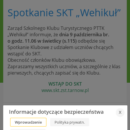
Spotkanie SKT „Wehikuł”
Zarząd Szkolnego Klubu Turystycznego PTTK
„Wehikuł” informuje, że
dnia 9 października br.
o godz. 11.06 w świetlicy (s.115)
odbędzie się
Spotkanie Klubowe z udziałem uczniów chcących
wstąpić do SKT.
Obecność członków Klubu obowiązkowa.
Zapraszamy wszystkich uczniów, a szczególnie z klas
pierwszych, chcących zapisać się do Klubu.
WSTĄP DO SKT
www.skt.zst.tarnow.pl
Serdecznie zapraszamy do udziału w XLV Olimpiadzie Wiedzy
Informacje dotyczące bezpieczeństwa
x
Technicznej
Wprowadzenie
Polityka prywatn.
Stypendia