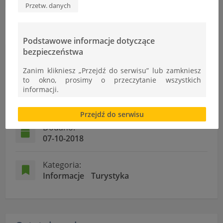
Przetw. danych
Podstawowe informacje dotyczące
bezpieczeństwa
Informacje
Zanim klikniesz „Przejdź do serwisu” lub zamkniesz
to okno, prosimy o przeczytanie wszystkich
Autor:
informacji.
pagol
Brak zgody bądź ograniczenie funkcjonalności plików
Przejdź do serwisu
cookies lub local storage, może utrudnić lub
uniemożliwić korzystanie z Serwisu.
Dodano:
07-10-2018
Informacje dotyczące polityki prywatności oraz
przetwarzania danych osobowych dostępne są cały
czas w sekcji
Kategoria:
Informacje
Turystyka
"Nasza szkoła" > "Bezpieczeństwo"