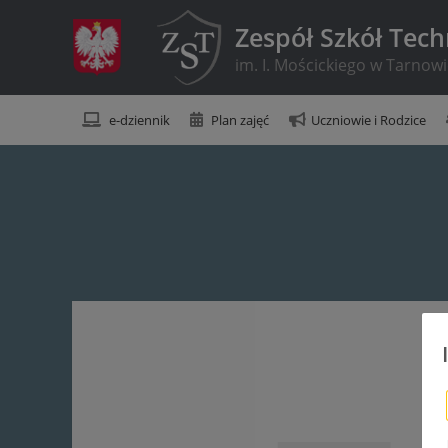
Zespół Szkół Tec
im. I. Mościckiego w Tarnow
e-dziennik
Plan zajęć
Uczniowie i Rodzice