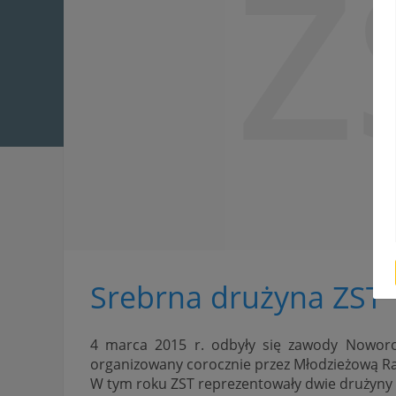
Z
Srebrna drużyna ZST
4 marca 2015 r. odbyły się zawody Noworoc
organizowany corocznie przez Młodzieżową R
W tym roku ZST reprezentowały dwie drużyny z