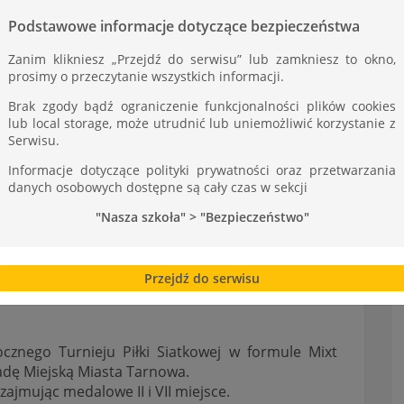
ST
Podstawowe informacje dotyczące bezpieczeństwa
Zanim klikniesz „Przejdź do serwisu” lub zamkniesz to okno,
prosimy o przeczytanie wszystkich informacji.
Brak zgody bądź ograniczenie funkcjonalności plików cookies
lub local storage, może utrudnić lub uniemożliwić korzystanie z
Serwisu.
Informacje dotyczące polityki prywatności oraz przetwarzania
danych osobowych dostępne są cały czas w sekcji
"Nasza szkoła" > "Bezpieczeństwo"
Przejdź do serwisu
znego Turnieju Piłki Siatkowej w formule Mixt
adę Miejską Miasta Tarnowa.
ajmując medalowe II i VII miejsce.