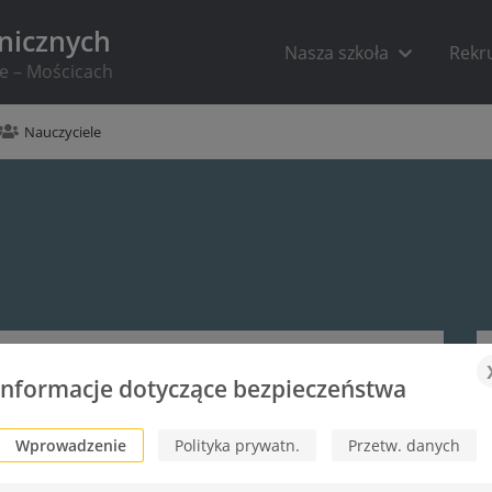
hnicznych
Nasza szkoła
Rekr
ie – Mościcach
Nauczyciele
Informacje dotyczące bezpieczeństwa
Wprowadzenie
Polityka prywatn.
Przetw. danych