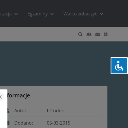
utacja
Egzaminy
Warto zobaczyć
Informacje
x
Autor:
Ł.Cudek
Dodano:
05-03-2015