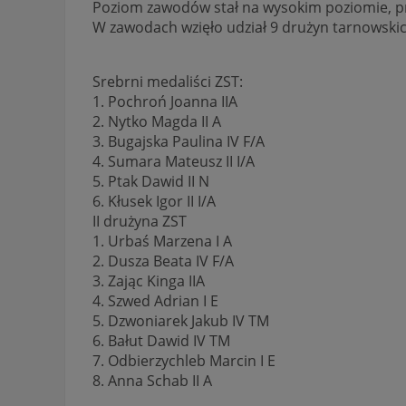
Poziom zawodów stał na wysokim poziomie, prze
W zawodach wzięło udział 9 drużyn tarnowski
Srebrni medaliści ZST:
1. Pochroń Joanna IIA
2. Nytko Magda II A
3. Bugajska Paulina IV F/A
4. Sumara Mateusz II I/A
5. Ptak Dawid II N
6. Kłusek Igor II I/A
II drużyna ZST
1. Urbaś Marzena I A
2. Dusza Beata IV F/A
3. Zając Kinga IIA
4. Szwed Adrian I E
5. Dzwoniarek Jakub IV TM
6. Bałut Dawid IV TM
7. Odbierzychleb Marcin I E
8. Anna Schab II A