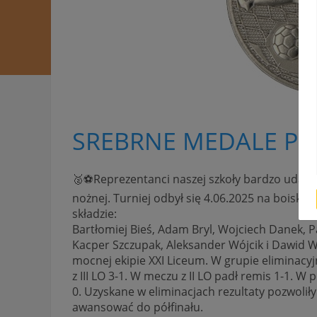
SREBRNE MEDALE PIŁ
🥈⚽Reprezentanci naszej szkoły bardzo udanie 
nożnej. Turniej odbył się 4.06.2025 na boisk
składzie:
Bartłomiej Bieś, Adam Bryl, Wojciech Danek, P
Kacper Szczupak, Aleksander Wójcik i Dawid Wa
mocnej ekipie XXI Liceum. W grupie eliminacyjn
z III LO 3-1. W meczu z II LO padł remis 1-1. W 
0. Uzyskane w eliminacjach rezultaty pozwolił
awansować do półfinału.