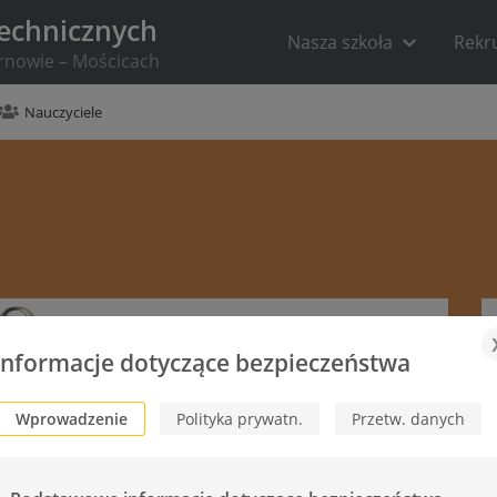
Technicznych
Nasza szkoła
Rekr
arnowie – Mościcach
Nauczyciele
Informacje dotyczące bezpieczeństwa
Wprowadzenie
Polityka prywatn.
Przetw. danych