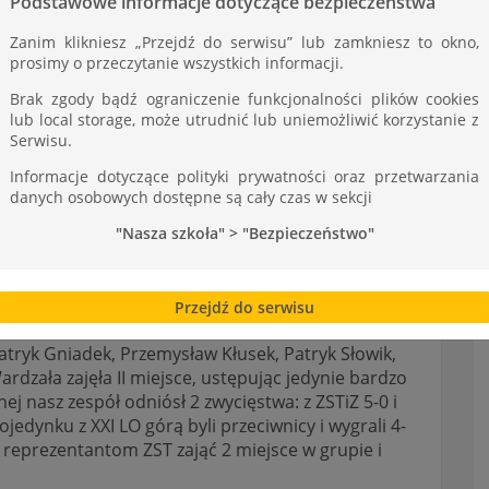
Podstawowe informacje dotyczące bezpieczeństwa
Zanim klikniesz „Przejdź do serwisu” lub zamkniesz to okno,
prosimy o przeczytanie wszystkich informacji.
Brak zgody bądź ograniczenie funkcjonalności plików cookies
lub local storage, może utrudnić lub uniemożliwić korzystanie z
Serwisu.
Informacje dotyczące polityki prywatności oraz przetwarzania
danych osobowych dostępne są cały czas w sekcji
KARZY ZST
"Nasza szkoła" > "Bezpieczeństwo"
wystąpili w tarnowskiej Licealiadzie w piłce
u TOSiR w Tarnowie. Nasza drużyna występująca w
Przejdź do serwisu
atryk Gniadek, Przemysław Kłusek, Patryk Słowik,
rdzała zajęła II miejsce, ustępując jedynie bardzo
ej nasz zespół odniósł 2 zwycięstwa: z ZSTiZ 5-0 i
pojedynku z XXI LO górą byli przeciwnicy i wygrali 4-
y reprezentantom ZST zająć 2 miejsce w grupie i