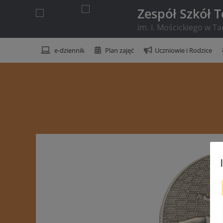
Zespół Szkół 
im. I. Mościckiego w T
e-dziennik
Plan zajęć
Uczniowie i Rodzice