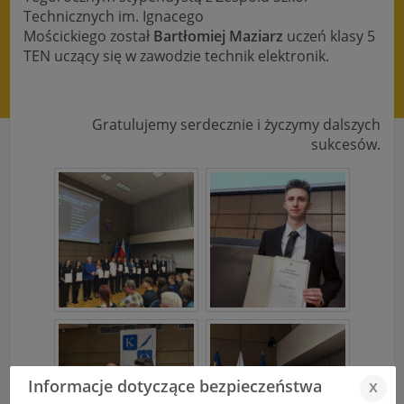
Technicznych im. Ignacego
Mościckiego
został
Bartłomiej Maziarz
uczeń klasy 5
TEN uczący się w zawodzie technik elektronik.
Gratulujemy serdecznie i życzymy dalszych
sukcesów.
Informacje dotyczące bezpieczeństwa
x