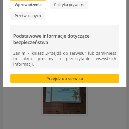
Wprowadzenie
Polityka prywatn.
Przetw. danych
Podstawowe informacje dotyczące
bezpieczeństwa
Zanim klikniesz „Przejdź do serwisu” lub zamkniesz
to okno, prosimy o przeczytanie wszystkich
informacji.
Brak zgody bądź ograniczenie funkcjonalności plików
Przejdź do serwisu
cookies lub local storage, może utrudnić lub
uniemożliwić korzystanie z Serwisu.
Informacje dotyczące polityki prywatności oraz
przetwarzania danych osobowych dostępne są cały
czas w sekcji
"Nasza szkoła" > "Bezpieczeństwo"