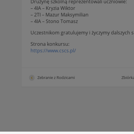
Drużynę szkolną reprezentowali uczniowie:
– 4IA – Kryzia Wiktor
– 2TI – Mazur Maksymilian
– 4IA – Stono Tomasz
Uczestnikom gratulujemy i życzymy dalszych
Strona konkursu:
https://www.cscs.pl/
Zebranie z Rodzicami
Zbiórk