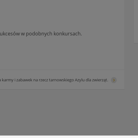
 sukcesów w podobnych konkursach.
a karmy i zabawek na rzecz tarnowskiego Azylu dla zwierząt.