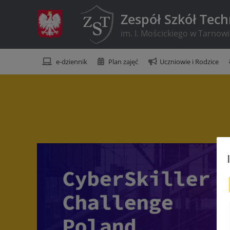
Zespół Szkół Tec
im. I. Mościckiego w Tarnow
e-dziennik
Plan zajęć
Uczniowie i Rodzice