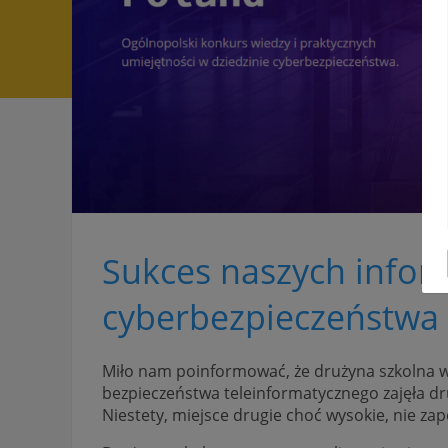
Sukces naszych infor
cyberbezpieczeństwa
Miło nam poinformować, że drużyna szkolna w
bezpieczeństwa teleinformatycznego zajęła dr
Niestety, miejsce drugie choć wysokie, nie za