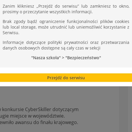
Zanim klikniesz „Przejdź do serwisu” lub zamkniesz to okno,
prosimy o przeczytanie wszystkich informacji.
Brak zgody bądź ograniczenie funkcjonalności plików cookies
lub local storage, może utrudnić lub uniemożliwić korzystanie z
Serwisu.
Informacje dotyczące polityki prywatności oraz przetwarzania
danych osobowych dostępne są cały czas w sekcji
"Nasza szkoła" > "Bezpieczeństwo"
matyków na konkursie z
Przejdź do serwisu
 konkursie CyberSkiller dotyczącym
ugie miejsce w województwie.
pewniło awansu do finału krajowego.