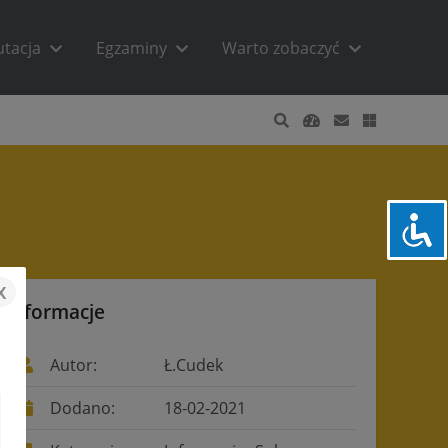
utacja
Egzaminy
Warto zobaczyć
x
Informacje
Autor:
Ł.Cudek
Dodano:
18-02-2021