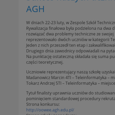
AGH
W dniach 22-23 luty, w Zespole Szkół Technicz
Rywalizacja finałowa była podzielona na dwa d
rozwiązać dwa problemy techniczne ze swojej 
reprezentowało dwóch uczniów w kategorii Te
Jeden z nich przeszedł ten etap i zakwalifiko
Drugiego dnia zawodnicy odpowiadali na pytani
Na punktację ostateczną składała się suma pun
części teoretycznej.
Uczniowie reprezentujący naszą szkołę uzyskal
Madanowicz Marcin 4TI – Teleinformatyka – mie
Tokarz Andrzej 5TI – Teleinformatyka – miejsc
Tytuł finalisty uprawnia uczniów do studiowa
pominięciem standardowej procedury rekrutac
Strona konkursu:
http://oowee.agh.edu.pl/