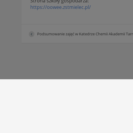
Strona szkoły gospodarza:
https://oowee.zstmielec.pl/
Podsumowanie zajęć w Katedrze Chemii Akademii Tar