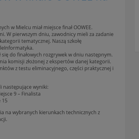
nych w Mielcu miał miejsce finał OOWEE.
ni. W pierwszym dniu, zawodnicy mieli za zadanie
kategorii tematycznej. Naszą szkołę
leInformatyka.
wał się do finałowych rozgrywek w dniu następnym.
a komisji złożonej z ekspertów danej kategorii.
któw z testu eliminacyjnego, części praktycznej i
i następujące wyniki:
jsce 9 – Finalista
e 15
nia na wybranych kierunkach technicznych z
ji.