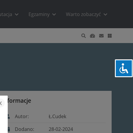
utacja
Egzaminy
Warto zobaczyć
Informacje
x
Autor:
Ł.Cudek
Dodano:
28-02-2024