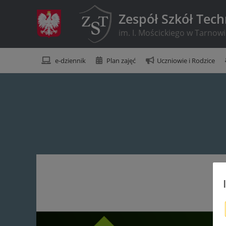
Zespół Szkół Tec
im. I. Mościckiego w Tarnow
e-dziennik
Plan zajęć
Uczniowie i Rodzice