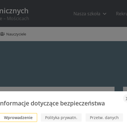
hnicznych
Nasza szkoła
Rekr
ie – Mościcach
Nauczyciele
Informacje dotyczące bezpieczeństwa
Wprowadzenie
Polityka prywatn.
Przetw. danych