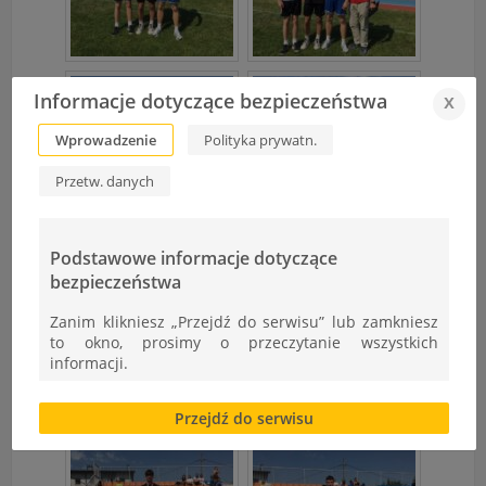
Informacje dotyczące bezpieczeństwa
x
Wprowadzenie
Polityka prywatn.
Przetw. danych
Podstawowe informacje dotyczące
bezpieczeństwa
Zanim klikniesz „Przejdź do serwisu” lub zamkniesz
to okno, prosimy o przeczytanie wszystkich
informacji.
Brak zgody bądź ograniczenie funkcjonalności plików
Przejdź do serwisu
cookies lub local storage, może utrudnić lub
uniemożliwić korzystanie z Serwisu.
Informacje dotyczące polityki prywatności oraz