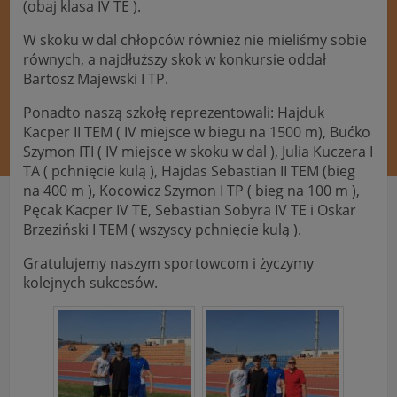
(obaj klasa IV TE ).
W skoku w dal chłopców również nie mieliśmy sobie
równych, a najdłuższy skok w konkursie oddał
Bartosz Majewski I TP.
Ponadto naszą szkołę reprezentowali: Hajduk
Kacper II TEM ( IV miejsce w biegu na 1500 m), Bućko
Szymon ITI ( IV miejsce w skoku w dal ), Julia Kuczera I
TA ( pchnięcie kulą ), Hajdas Sebastian II TEM (bieg
na 400 m ), Kocowicz Szymon I TP ( bieg na 100 m ),
Pęcak Kacper IV TE, Sebastian Sobyra IV TE i Oskar
Brzeziński I TEM ( wszyscy pchnięcie kulą ).
Gratulujemy naszym sportowcom i życzymy
kolejnych sukcesów.