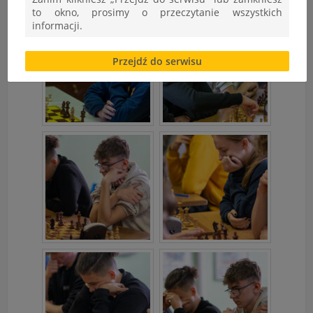
to okno, prosimy o przeczytanie wszystkich
informacji.
Brak zgody bądź ograniczenie funkcjonalności plików
Przejdź do serwisu
cookies lub local storage, może utrudnić lub
uniemożliwić korzystanie z Serwisu.
Informacje dotyczące polityki prywatności oraz
przetwarzania danych osobowych dostępne są cały
czas w sekcji
"Nasza szkoła" > "Bezpieczeństwo"