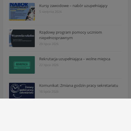
Kursy zawodowe – nabór uzupełniający
5 sierpnia 2026
Rządowy program pomocy uczniom
niepełnosprawnym
29 lipca 2026
Rekrutacja uzupełniająca – wolne miejsca
22 lipca 2026
Komunikat: Zmiana godzin pracy sekretariatu
16 lipca 2026