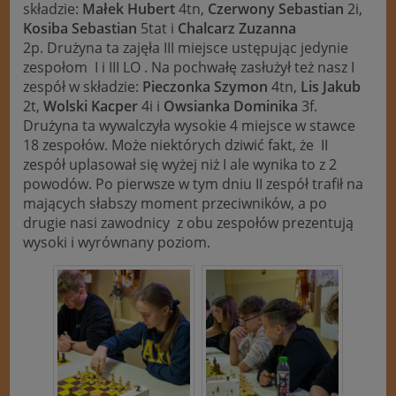
składzie:
Małek Hubert
4tn,
Czerwony Sebastian
2i,
Kosiba Sebastian
5tat i
Chalcarz Zuzanna
2p. Drużyna ta zajęła III miejsce ustępując jedynie
zespołom I i III LO . Na pochwałę zasłużył też nasz I
zespół w składzie:
Pieczonka Szymon
4tn,
Lis Jakub
2t,
Wolski Kacper
4i i
Owsianka Dominika
3f.
Drużyna ta wywalczyła wysokie 4 miejsce w stawce
18 zespołów. Może niektórych dziwić fakt, że II
zespół uplasował się wyżej niż I ale wynika to z 2
powodów. Po pierwsze w tym dniu II zespół trafił na
mających słabszy moment przeciwników, a po
drugie nasi zawodnicy z obu zespołów prezentują
wysoki i wyrównany poziom.