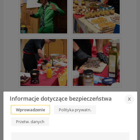
fot. Filip Pater 2f
Informacje dotyczące bezpieczeństwa
x
Wprowadzenie
Polityka prywatn.
Przetw. danych