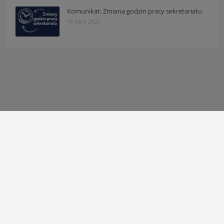
Komunikat: Zmiana godzin pracy sekretariatu
16 lipca 2026
Autor strony:
Patryk Mazgaj
Administratorzy:
Łukasz Cudek
,
Maksymilian Mazur
,
Karol