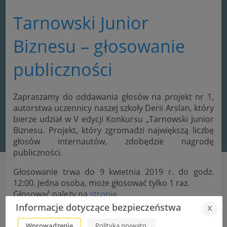
Tarnowski Junior
Biznesu – głosowanie
publiczności
Zapraszamy do oddawania głosów na projekt nr 1,
autorstwa uczennicy naszej szkoły Derii Arslan, który
bierze udział w V edycji Konkursu „Tarnowski Junior
Biznesu. Projekt, który zgromadzi największą liczbę
głosów internautów, zdobędzie nagrodę
publiczności.
Głosowanie trwa do 9 kwietnia 2019 r. do godz.
12:00. Jedna osoba, może głosować tylko 1 raz.
Głosować należy na
stronie
.
Informacje dotyczące bezpieczeństwa
x
Wprowadzenie
Polityka prywatn.