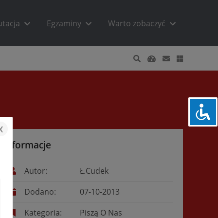
utacja
Egzaminy
Warto zobaczyć
x
Informacje
Autor:
Ł.Cudek
Dodano:
07-10-2013
Kategoria:
Piszą O Nas