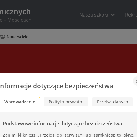
hnicznych
Nasza szkoła
Rekr
ie – Mościcach
Nauczyciele
Informacje dotyczące bezpieczeństwa
Wprowadzenie
Polityka prywatn.
Przetw. danych
Podstawowe informacje dotyczące bezpieczeństwa
Zanim klikniesz „Przejdź do serwisu” lub zamkniesz to okno,