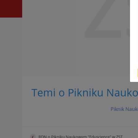
Z
Temi o Pikniku Nauk
Piknik Nau
RDN o Pikniku Naukowym "Eduscience" w ZST