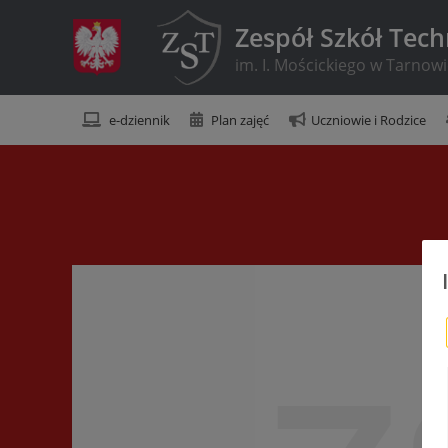
Zespół Szkół Tec
im. I. Mościckiego w Tarnow
e-dziennik
Plan zajęć
Uczniowie i Rodzice