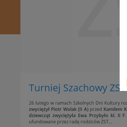
Z
Turniej Szachowy ZST
26 lutego w ramach Szkolnych Dni Kultury ro
zwyciężył Piotr Wolak (II A)
przed
Kamilem K
dziewcząt zwyciężyła Ewa Przybyło kl. II F
ufundowane przez radę rodziców ZST…