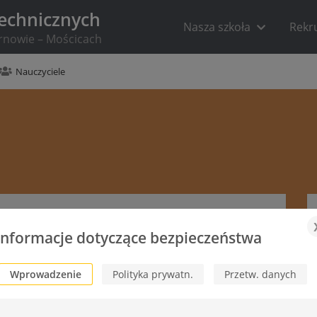
Technicznych
Nasza szkoła
Rekr
arnowie – Mościcach
Nauczyciele
Informacje dotyczące bezpieczeństwa
Wprowadzenie
Polityka prywatn.
Przetw. danych