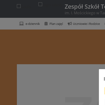
Zespół Szkół 
im. I. Mościckiego w T
e-dziennik
Plan zajęć
Uczniowie i Rodzice