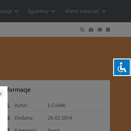
utacja
Egzaminy
Warto zobaczyć
Informacje
x
Autor:
Ł.Cudek
Dodano:
26-02-2014
Kategoria:
Sport