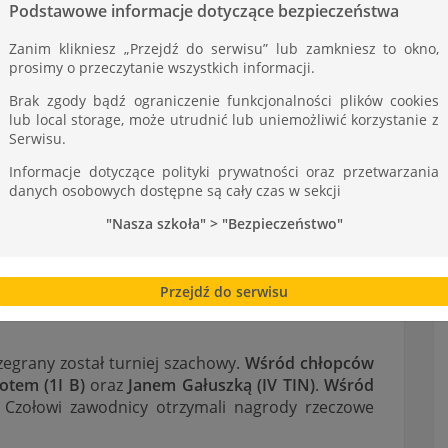
ST
Podstawowe informacje dotyczące bezpieczeństwa
Zanim klikniesz „Przejdź do serwisu” lub zamkniesz to okno,
prosimy o przeczytanie wszystkich informacji.
Brak zgody bądź ograniczenie funkcjonalności plików cookies
lub local storage, może utrudnić lub uniemożliwić korzystanie z
Serwisu.
Informacje dotyczące polityki prywatności oraz przetwarzania
danych osobowych dostępne są cały czas w sekcji
"Nasza szkoła" > "Bezpieczeństwo"
Przejdź do serwisu
zegrany został turniej szachowy.
Wśród chłopców
otem (1I B)
oraz
Janem Gałuszką (IV TIN)
.
Wśród
. Czołowi zawodnicy otrzymali nagrody rzeczowe