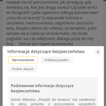
nawiąże się nić porozumienia. Jak zareagują, gdy
dowiedzą się, kim jest druga osoba? Czy Juliet wróci
do fotografii? I jakie tajemnice odkryją bohaterowie?
„Listy do utraconej” to wspaniała historia o
cierpieniu, niezrozumieniu, zagubieniu i poczuciu
winy. Książka skłania do refleksji i przemyśleń. Juliet
zamyka się w sobie po stracie matki, nie może
pogodzić się z jej odejściem, dlatego piszę do niej
listy. Delcan jest typem buntownika
niezrozumianego przez świat, jego postać jest
Informacje dotyczące bezpieczeństwa
x
bardzo dobrze opisana i im bardziej go poznawałam,
tym bardziej czułam i rozumiałam jego żal i niechęć
Wprowadzenie
Polityka prywatn.
w szczególności do nowego partnera matki.
Przetw. danych
Ogromną zaletą powieści było budowanie relacji
głównych bohaterów, które nawiązywały się krok po
kroku, stopniowo, były powolnym procesem. Mimo
trudnych tematów książkę czyta się szybko i
Podstawowe informacje dotyczące
przyjemnie. Jest bardzo wciągająca, w pewnym
bezpieczeństwa
momencie nie mogłam się oderwać od tej cudownej
Zanim klikniesz „Przejdź do serwisu” lub zamkniesz
historii.
to okno, prosimy o przeczytanie wszystkich