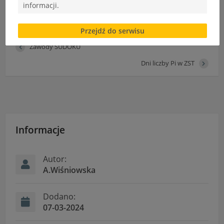
Polecam.
informacji.
Do wypożyczenia w naszej bibliotece.
Brak zgody bądź ograniczenie funkcjonalności plików
Przejdź do serwisu
cookies lub local storage, może utrudnić lub
uniemożliwić korzystanie z Serwisu.
Zawody SUDOKU
Informacje dotyczące polityki prywatności oraz
Dni liczby Pi w ZST
przetwarzania danych osobowych dostępne są cały
czas w sekcji
"Nasza szkoła" > "Bezpieczeństwo"
Informacje
Autor:
A.Wiśniowska
Dodano:
07-03-2024