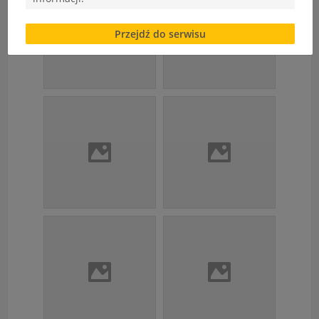
Brak zgody bądź ograniczenie funkcjonalności plików
Przejdź do serwisu
cookies lub local storage, może utrudnić lub
uniemożliwić korzystanie z Serwisu.
Informacje dotyczące polityki prywatności oraz
przetwarzania danych osobowych dostępne są cały
czas w sekcji
"Nasza szkoła" > "Bezpieczeństwo"