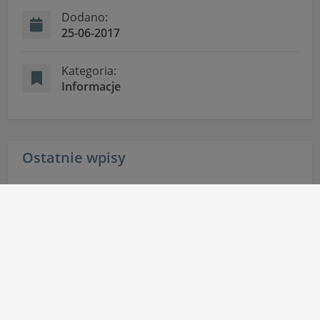
Dodano:
25-06-2017
Kategoria:
Informacje
Ostatnie wpisy
Kursy zawodowe – nowa oferta
5 sierpnia 2026
Kursy zawodowe – nabór uzupełniający
5 sierpnia 2026