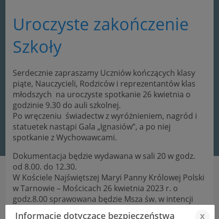
Uroczyste zakończenie
Szkoły
Serdecznie zapraszamy Uczniów kończących klasy
piąte, Nauczycieli, Rodziców i reprezentantów klas
młodszych na uroczyste spotkanie 26 kwietnia o
godzinie 9.30 do auli szkolnej.
Po wręczeniu świadectw z wyróżnieniem, nagród i
statuetek nastąpi Gala „Ignasiów”, a po niej
spotkanie z Wychowawcami.
Dokumentacja będzie wydawana w sali 20 w godz.
od 8.00. do 12.30.
W Kościele Najświętszej Maryi Panny Królowej Polski
w Tarnowie – Mościcach 26 kwietnia 2023 r. o
godz.8.00 sprawowana będzie Msza św. w intencji
tegorocznych Maturzystów Zespołu Szkół
Informacje dotyczące bezpieczeństwa
x