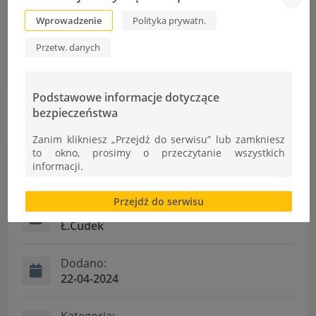
Technicznych im. Ignacego Mościckiego.
Wprowadzenie
Polityka prywatn.
Przetw. danych
Loteria w Bibliotece
ZST na Festiwalu Zawodów
Podstawowe informacje dotyczące
bezpieczeństwa
Zanim klikniesz „Przejdź do serwisu” lub zamkniesz
to okno, prosimy o przeczytanie wszystkich
informacji.
Informacje
Brak zgody bądź ograniczenie funkcjonalności plików
Przejdź do serwisu
cookies lub local storage, może utrudnić lub
Autor:
uniemożliwić korzystanie z Serwisu.
Ł.Cudek
Informacje dotyczące polityki prywatności oraz
przetwarzania danych osobowych dostępne są cały
Dodano:
czas w sekcji
22-04-2024
"Nasza szkoła" > "Bezpieczeństwo"