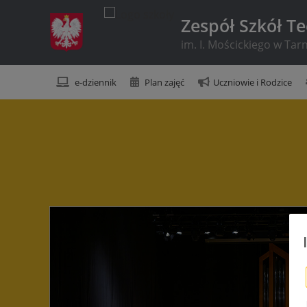
Zespół Szkół T
im. I. Mościckiego w Ta
e-dziennik
Plan zajęć
Uczniowie i Rodzice