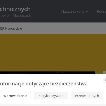
echnicznych
Nasza szkoła
Rekr
rnowie – Mościcach
Nauczyciele
Informacje dotyczące bezpieczeństwa
Wprowadzenie
Polityka prywatn.
Przetw. danych