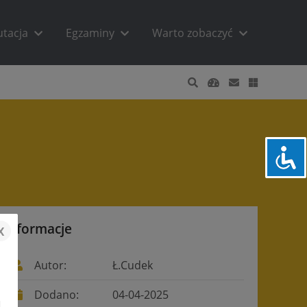
utacja
Egzaminy
Warto zobaczyć
Informacje
x
Autor:
Ł.Cudek
Dodano:
04-04-2025