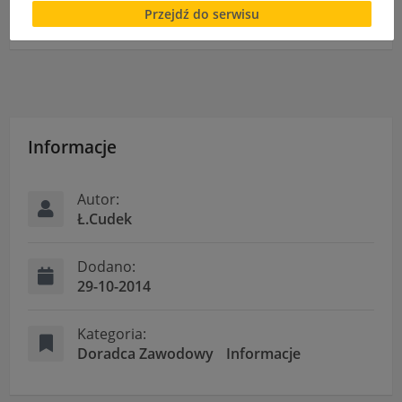
Przejdź do serwisu
cookies lub local storage, może utrudnić lub
Fotorelacja – Inteligentny dom
uniemożliwić korzystanie z Serwisu.
Informacje dotyczące polityki prywatności oraz
przetwarzania danych osobowych dostępne są cały
czas w sekcji
"Nasza szkoła" > "Bezpieczeństwo"
Informacje
Autor:
Ł.Cudek
Dodano:
29-10-2014
Kategoria:
Doradca Zawodowy
Informacje