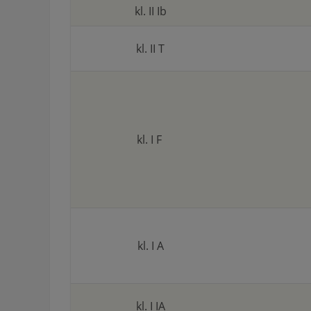
kl. II Ib
kl. II T
kl. I F
kl. I A
kl. I IA