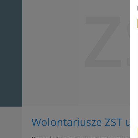
Z
Wolontariusze ZST ucz