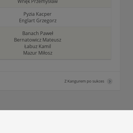
Wnęk Przemysław
Pyzia Kacper
Englart Grzegorz
Banach Paweł
Bernatowicz Mateusz
Łabuz Kamil
Mazur Miłosz
Z Kangurem po sukces