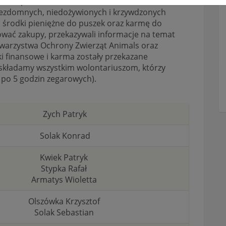
ch w potrzebie. W dniach 23 – 25.02.2017 r. 30
 bezdomnych, niedożywionych i krzywdzonych
ali środki pieniężne do puszek oraz karmę do
ować zakupy, przekazywali informacje na temat
warzystwa Ochrony Zwierząt Animals oraz
i finansowe i karma zostały przekazane
składamy wszystkim wolontariuszom, którzy
 po 5 godzin zegarowych).
Zych Patryk
Solak Konrad
Kwiek Patryk
Stypka Rafał
Armatys Wioletta
Olszówka Krzysztof
Solak Sebastian