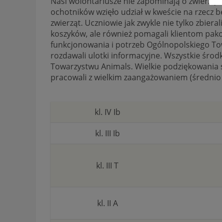
Nasi wolontariusze nie zapominają o zwierzęta
ochotników wzięło udział w kweście na rzecz
zwierząt. Uczniowie jak zwykle nie tylko zbier
koszyków, ale również pomagali klientom pak
funkcjonowania i potrzeb Ogólnopolskiego To
rozdawali ulotki informacyjne.
Wszystkie środk
Towarzystwu Animals. Wielkie podziękowania 
pracowali z wielkim zaangażowaniem (średnio
kl. IV Ib
kl. III Ib
kl. III T
kl. II A