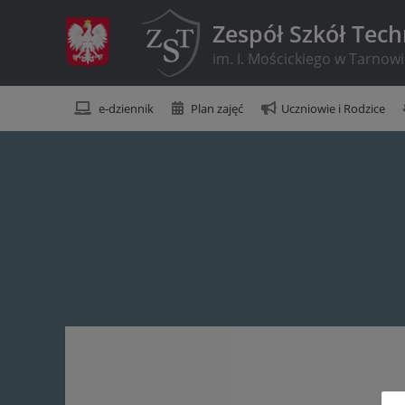
Zespół Szkół Tec
im. I. Mościckiego w Tarnow
e-dziennik
Plan zajęć
Uczniowie i Rodzice