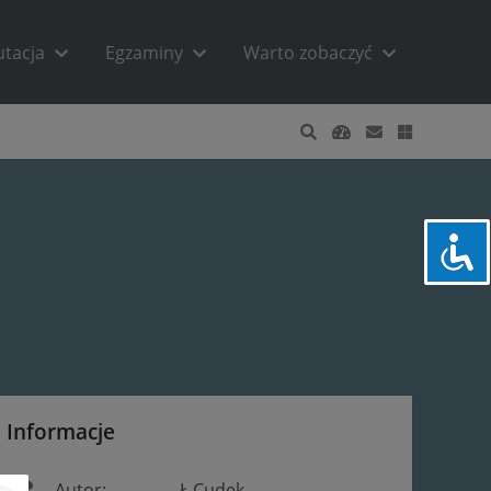
utacja
Egzaminy
Warto zobaczyć
Informacje
Autor:
Ł.Cudek