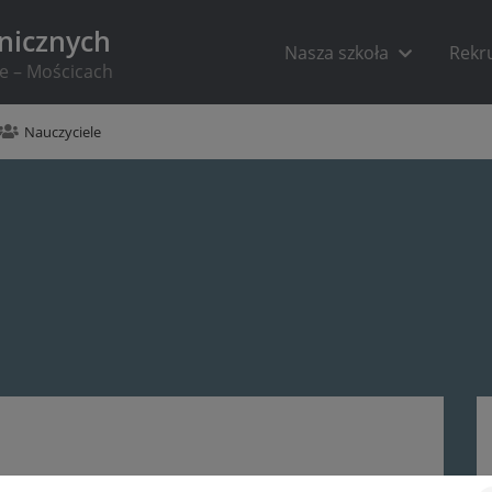
hnicznych
Nasza szkoła
Rekr
ie – Mościcach
Nauczyciele