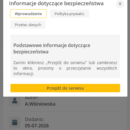
Informacje dotyczące bezpieczeństwa
x
kolejnych dwóch latach praktyk zawodowych w
Zakładach Mechanicznych w Tarnowie S.A.
Wprowadzenie
Polityka prywatn.
Dziękujemy !
Przetw. danych
Partnerstwo, które daje energię do rozwoju!
Odbiór świadectw maturalnych
Podstawowe informacje dotyczące
bezpieczeństwa
Zanim klikniesz „Przejdź do serwisu” lub zamkniesz
to okno, prosimy o przeczytanie wszystkich
informacji.
Informacje
Brak zgody bądź ograniczenie funkcjonalności plików
Przejdź do serwisu
cookies lub local storage, może utrudnić lub
uniemożliwić korzystanie z Serwisu.
Autor:
A.Wiśniowska
Informacje dotyczące polityki prywatności oraz
przetwarzania danych osobowych dostępne są cały
czas w sekcji
Dodano:
"Nasza szkoła" > "Bezpieczeństwo"
05-07-2026