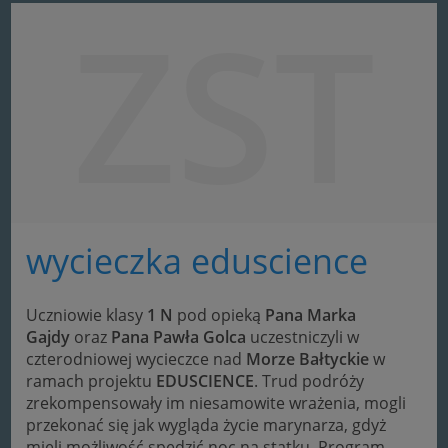
ZST
wycieczka eduscience
Uczniowie klasy
1 N
pod opieką
Pana Marka
Gajdy
oraz
Pana Pawła Golca
uczestniczyli w
czterodniowej wycieczce nad
Morze Bałtyckie
w
ramach projektu
EDUSCIENCE
. Trud podróży
zrekompensowały im niesamowite wrażenia, mogli
przekonać się jak wygląda życie marynarza, gdyż
mieli możliwość spędzić noc na statku. Program