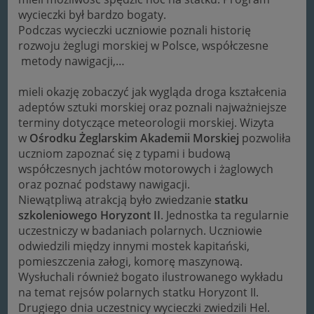
wycieczki był bardzo bogaty.
Podczas wycieczki uczniowie poznali historię
rozwoju żeglugi morskiej w Polsce, współczesne
metody nawigacji,…
mieli okazję zobaczyć jak wygląda droga kształcenia
adeptów sztuki morskiej oraz poznali najważniejsze
terminy dotyczące meteorologii morskiej. Wizyta
w
Ośrodku Żeglarskim Akademii Morskiej
pozwoliła
uczniom zapoznać się z typami i budową
współczesnych jachtów motorowych i żaglowych
oraz poznać podstawy nawigacji.
Niewątpliwą atrakcją było zwiedzanie
statku
szkoleniowego Horyzont II
. Jednostka ta regularnie
uczestniczy w badaniach polarnych. Uczniowie
odwiedzili między innymi mostek kapitański,
pomieszczenia załogi, komorę maszynową.
Wysłuchali również bogato ilustrowanego wykładu
na temat rejsów polarnych statku Horyzont II.
Drugiego dnia uczestnicy wycieczki zwiedzili Hel.