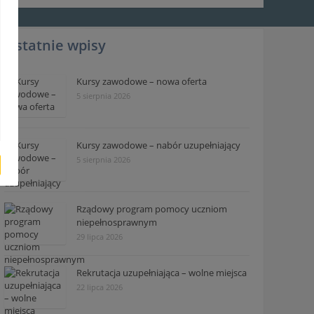
Ostatnie wpisy
Kursy zawodowe – nowa oferta
5 sierpnia 2026
Kursy zawodowe – nabór uzupełniający
5 sierpnia 2026
Rządowy program pomocy uczniom
niepełnosprawnym
29 lipca 2026
Rekrutacja uzupełniająca – wolne miejsca
22 lipca 2026