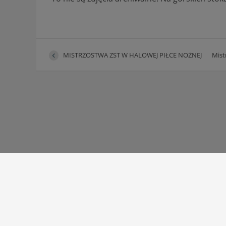
MISTRZOSTWA ZST W HALOWEJ PIŁCE NOŻNEJ
Mist
Autor strony:
Patryk Mazgaj
Administratorzy:
Łukasz Cudek
,
Maksymilian Mazur
,
Karol Kale