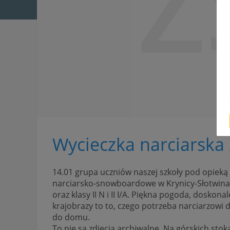
Z
Wycieczka narciarska
14.01 grupa uczniów naszej szkoły pod opieką 
narciarsko-snowboardowe w Krynicy-Słotwinach
oraz klasy II N i II I/A. Piękna pogoda, doskon
krajobrazy to to, czego potrzeba narciarzowi 
do domu.
To nie są zdjęcia archiwalne. Na górskich stok