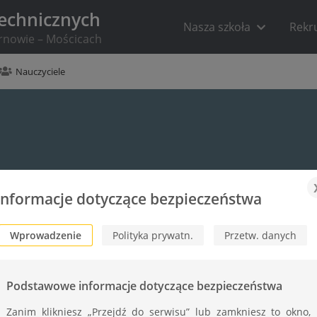
Technicznych
Nasza szkoła
Rekr
arnowie – Mościcach
Nauczyciele
Informacje dotyczące bezpieczeństwa
Wprowadzenie
Polityka prywatn.
Przetw. danych
Podstawowe informacje dotyczące bezpieczeństwa
Zanim klikniesz „Przejdź do serwisu” lub zamkniesz to okno,