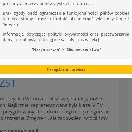
ST
prosimy o przeczytanie wszystkich informacji.
Brak zgody bądź ograniczenie funkcjonalności plików cookies
lub local storage, może utrudnić lub uniemożliwić korzystanie z
Serwisu.
Informacje dotyczące polityki prywatności oraz przetwarzania
danych osobowych dostępne są cały czas w sekcji
"Nasza szkoła" > "Bezpieczeństwo"
Przejdź do serwisu
 ZST
nauczycieli WF doskonaliła swoje umiejętności
. Najliczniej reprezentowana była klasa IV TM
ale przygotowany stok, dużo śniegu i piękne górskie
do szczęścia. Zmęczeni, ale zadowoleni wróciliśmy
ach panuje zima!!!