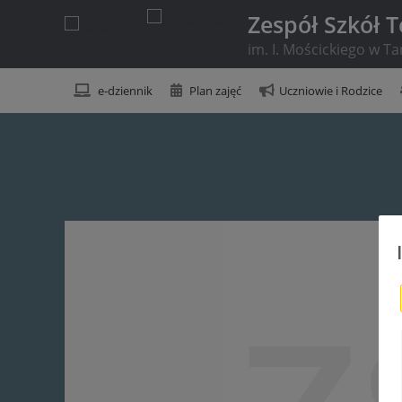
Zespół Szkół 
im. I. Mościckiego w T
e-dziennik
Plan zajęć
Uczniowie i Rodzice