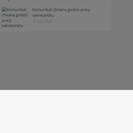
Komunikat: Zmiana godzin pracy
sekretariatu
16 lipca 2026
© 2010 - 2026 Zespół Szkół Technicznych w Tarnowie
Deklaracja dostępności