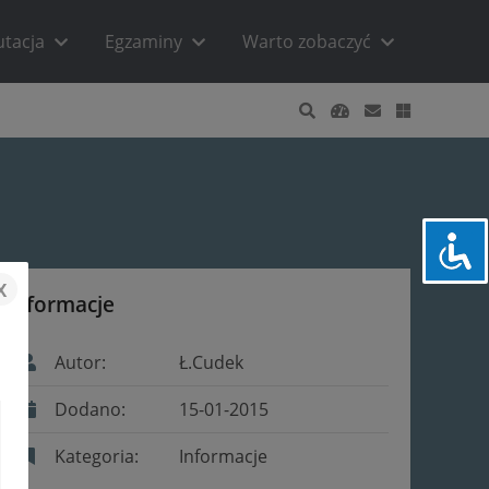
utacja
Egzaminy
Warto zobaczyć
x
Informacje
Autor:
Ł.Cudek
Dodano:
15-01-2015
Kategoria:
Informacje