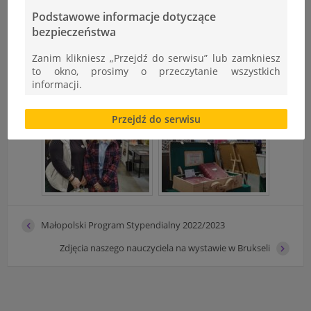
Podstawowe informacje dotyczące
bezpieczeństwa
Zanim klikniesz „Przejdź do serwisu” lub zamkniesz
to okno, prosimy o przeczytanie wszystkich
informacji.
Brak zgody bądź ograniczenie funkcjonalności plików
Przejdź do serwisu
cookies lub local storage, może utrudnić lub
uniemożliwić korzystanie z Serwisu.
Informacje dotyczące polityki prywatności oraz
przetwarzania danych osobowych dostępne są cały
czas w sekcji
"Nasza szkoła" > "Bezpieczeństwo"
Małopolski Program Stypendialny 2022/2023
Zdjęcia naszego nauczyciela na wystawie w Brukseli