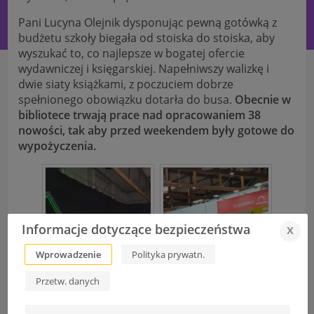
Pani Lucyna Olejnik dysponując pewną gotówką z
budżetu szkoły biegała od stoiska do stoiska, aby
wyszukać to, co najlepsze w bogatej ofercie
wydawniczej i księgarskiej. Napełniwszy walizkę i
dwie siaty książkami, z poczuciem dobrze
spełnionego obowiązku dotarła do busa.
Obecnie w
bibliotece trwają prace nad opracowaniem 38
nowości, tak aby przed weekendem były gotowe do
wypożyczenia.
Informacje dotyczące bezpieczeństwa
x
Wprowadzenie
Polityka prywatn.
Przetw. danych