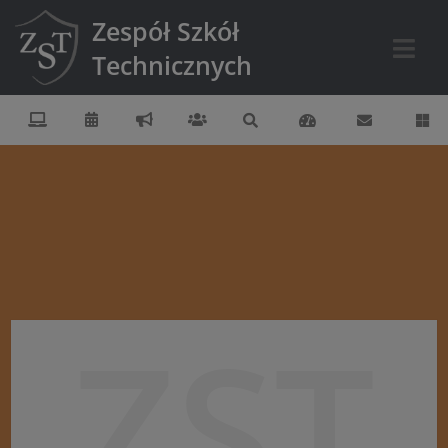
Zespół Szkół
Technicznych
ZST