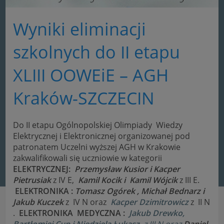
Wyniki eliminacji
szkolnych do II etapu
XLIII OOWEiE – AGH
Kraków-SZCZECIN
Do II etapu Ogólnopolskiej Olimpiady Wiedzy
Elektrycznej i Elektronicznej organizowanej pod
patronatem Uczelni wyższej AGH w Krakowie
zakwalifikowali się uczniowie w kategorii
ELEKTRYCZNEJ:
Przemysław Kusior i Kacper
Pietrusiak
z IV E,
Kamil Kocik i Kamil Wójcik
z III E.
ELEKTRONIKA :
Tomasz Ogórek , Michał Bednarz i
Jakub Kuczek
z IV N oraz
Kacper Dzimitrowicz
z II N
.
ELEKTRONIKA MEDYCZNA :
Jakub Drewko,
Bartłomiej Cup i Niedziela Łukasz
z III N oraz
Daniel