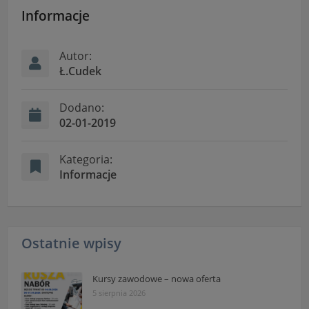
Informacje dotyczące polityki prywatności oraz
Informacje
przetwarzania danych osobowych dostępne są cały
czas w sekcji
"Nasza szkoła" > "Bezpieczeństwo"
Autor:
Ł.Cudek
Dodano:
02-01-2019
Kategoria:
Informacje
Ostatnie wpisy
Kursy zawodowe – nowa oferta
5 sierpnia 2026