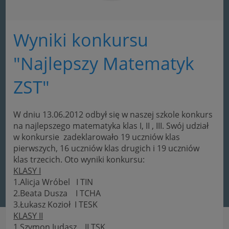
Wyniki konkursu
"Najlepszy Matematyk
ZST"
W dniu 13.06.2012 odbył się w naszej szkole konkurs
na najlepszego matematyka klas I, II , III. Swój udział
w konkursie zadeklarowało 19 uczniów klas
pierwszych, 16 uczniów klas drugich i 19 uczniów
klas trzecich. Oto wyniki konkursu:
KLASY I
1.Alicja Wróbel I TIN
2.Beata Dusza I TCHA
3.Łukasz Kozioł I TESK
KLASY II
1.Szymon Judasz II TSK