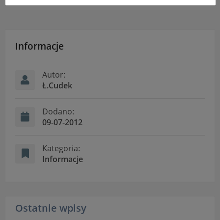
uniemożliwić korzystanie z Serwisu.
Informacje dotyczące polityki prywatności oraz
przetwarzania danych osobowych dostępne są cały
czas w sekcji
Informacje
"Nasza szkoła" > "Bezpieczeństwo"
Autor:
Ł.Cudek
Dodano:
09-07-2012
Kategoria:
Informacje
Ostatnie wpisy