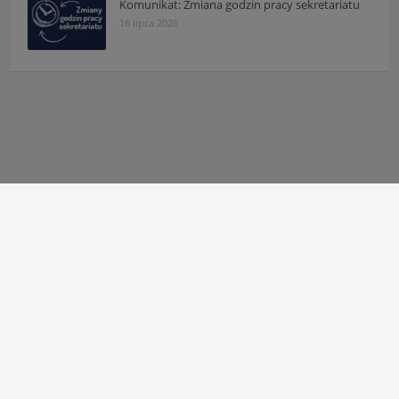
Komunikat: Zmiana godzin pracy sekretariatu
16 lipca 2026
Autor strony:
Patryk Mazgaj
Administratorzy:
Łukasz Cudek
,
Maksymilian Mazur
,
Karol
Kaleta
,
Hubert Kosiaty