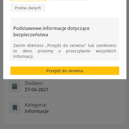
Nowości w bibliotece
Przetw. danych
Podstawowe informacje dotyczące
bezpieczeństwa
Informacje
Zanim klikniesz „Przejdź do serwisu” lub zamkniesz
to okno, prosimy o przeczytanie wszystkich
informacji.
Autor:
Brak zgody bądź ograniczenie funkcjonalności plików
Ł.Cudek
Przejdź do serwisu
cookies lub local storage, może utrudnić lub
uniemożliwić korzystanie z Serwisu.
Dodano:
Informacje dotyczące polityki prywatności oraz
27-04-2021
przetwarzania danych osobowych dostępne są cały
czas w sekcji
Kategoria:
"Nasza szkoła" > "Bezpieczeństwo"
Informacje