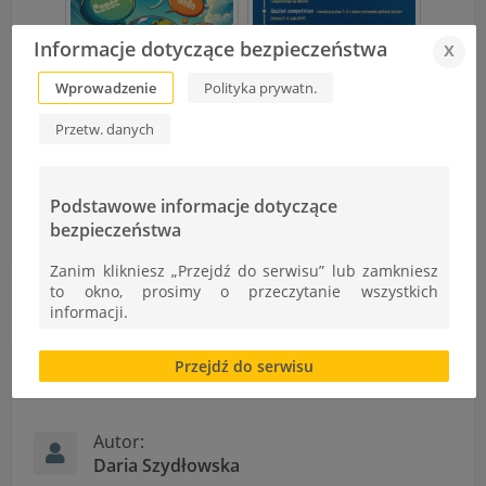
Informacje dotyczące bezpieczeństwa
x
Wprowadzenie
Polityka prywatn.
Przetw. danych
Europejski Tydzień Mobilności – podsumowanie akcji
Ekomobilni ZST 2024/25
Podstawowe informacje dotyczące
bezpieczeństwa
Małopolska Noc Naukowców 2025
Zanim klikniesz „Przejdź do serwisu” lub zamkniesz
to okno, prosimy o przeczytanie wszystkich
informacji.
Brak zgody bądź ograniczenie funkcjonalności plików
Przejdź do serwisu
cookies lub local storage, może utrudnić lub
Informacje
uniemożliwić korzystanie z Serwisu.
Informacje dotyczące polityki prywatności oraz
Autor:
przetwarzania danych osobowych dostępne są cały
Daria Szydłowska
czas w sekcji