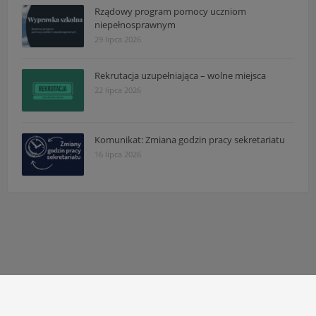
Rządowy program pomocy uczniom
niepełnosprawnym
29 lipca 2026
Rekrutacja uzupełniająca – wolne miejsca
22 lipca 2026
Komunikat: Zmiana godzin pracy sekretariatu
16 lipca 2026