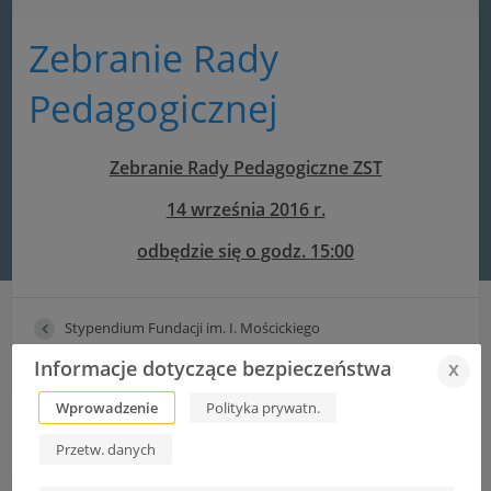
Zebranie Rady
Pedagogicznej
Zebranie Rady Pedagogiczne ZST
14 września 2016 r.
odbędzie się o godz. 15:00
Stypendium Fundacji im. I. Mościckiego
Wakat – elektronik
Informacje dotyczące bezpieczeństwa
x
Wprowadzenie
Polityka prywatn.
Przetw. danych