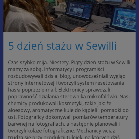
5 dzień stażu w Sewilli
Czas szybko mija. Niestety. Piąty dzień stażu w Sewilli
mamy za sobą. Informatycy i programiści
rozbudowywali dzisiaj blog, unowocześniali wygląd
strony internetowej i tworzyli system resetowania
hasła poprzez e-mail. Elektronicy sprawdzali
poprawność działania sterownika mikrofalówki. Nasi
chemicy produkowali kosmetyki, takie jak: żel
aloesowy, aromatyczne kule do kąpieli i pomadki do
ust. Fotograficy dokonywali pomiarów temperatury
barwnej na fotografiach, a następnie planowali i
tworzyli kolaże fotograficzne. Mechanicy wciąż
trudzą się przy produkcji tulejek, na których dziś