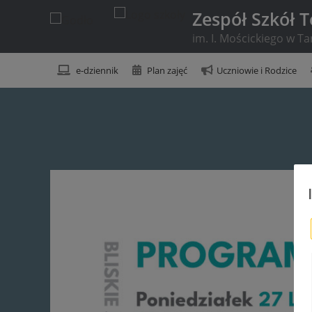
Zespół Szkół 
im. I. Mościckiego w T
e-dziennik
Plan zajęć
Uczniowie i Rodzice