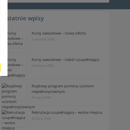
Ostatnie wpisy
Kursy zawodowe – nowa oferta
5 sierpnia 2026
Kursy zawodowe – nabór uzupełniający
5 sierpnia 2026
Rządowy program pomocy uczniom
niepełnosprawnym
29 lipca 2026
Rekrutacja uzupełniająca – wolne miejsca
22 lipca 2026