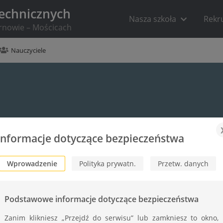
Technicznych
Nasza szkoła
Rekr
arnowie – Mościcach
Nauczyciele
Informacje dotyczące bezpieczeństwa
Wprowadzenie
Polityka prywatn.
Przetw. danych
Podstawowe informacje dotyczące bezpieczeństwa
Zanim klikniesz „Przejdź do serwisu” lub zamkniesz to okno,