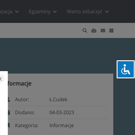
utacja
Egzaminy
Warto zobaczyć
x
Informacje
Autor:
Ł.Cudek
Dodano:
04-03-2023
Kategoria:
Informacje