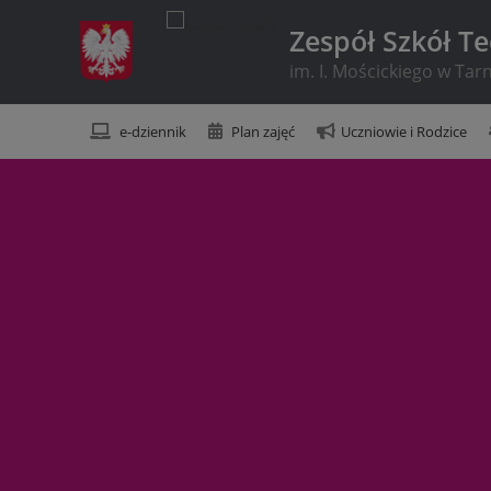
Zespół Szkół T
im. I. Mościckiego w Ta
e-dziennik
Plan zajęć
Uczniowie i Rodzice