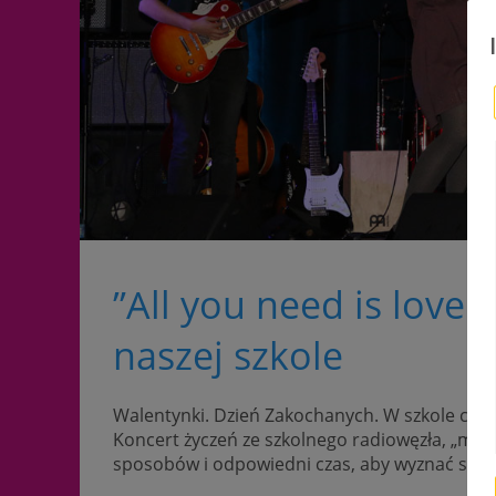
”All you need is love…
naszej szkole
Walentynki. Dzień Zakochanych. W szkole czuć
Koncert życzeń ze szkolnego radiowęzła, „mił
sposobów i odpowiedni czas, aby wyznać sobie