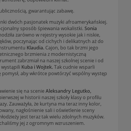
publicznością, gwarantując zabawę.
senki dwóch pasjonatek muzyki afroamerykańskiej.
cjonalny sposób śpiewania wokalistki.
Sonia
dziła zarówno w rejestry wysokie jak i niskie,
ięków, poczynając od cichych i delikatnych aż do
 instrumentu
Klaudia.
Cajon, bo tak brzmi jego
 etnicznego brzmienia z modernistyczną
trument zabrzmiał na naszej szkolnej scenie i od
 wystąpili
Kuba i Wojtek.
Tak cudnie wsparli
ię pomysł, aby wkrótce powtórzyć wspólny występ
wienie się na scenie
Aleksandry Legutko,
ierwszej w historii naszej szkoły klasy o profilu
azy. Zauważyła, że kurtyna ma teraz inny kolor,
wany, nagłośnienie sali i oświetlenie sceny
łodzieży jest teraz tak wielu zdolnych muzyków.
Słuchaliśmy jej z ogromnym wzruszeniem.