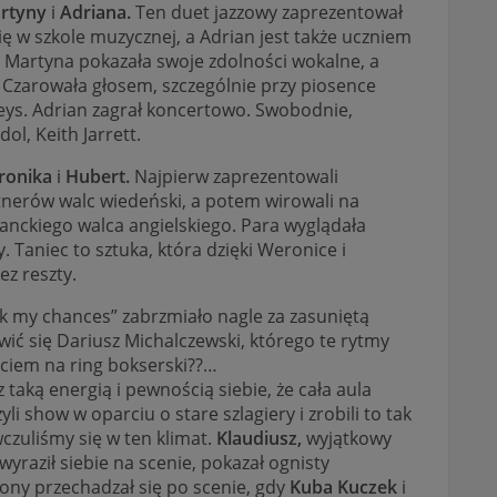
rtyny
i
Adriana.
Ten duet jazzowy zaprezentował
ię w szkole muzycznej, a Adrian jest także uczniem
 Martyna pokazała swoje zdolności wokalne, a
. Czarowała głosem, szczególnie przy piosence
 Keys. Adrian zagrał koncertowo. Swobodnie,
ol, Keith Jarrett.
ronika
i
Hubert.
Najpierw zaprezentowali
artnerów walc wiedeński, a potem wirowali na
ganckiego walca angielskiego. Para wyglądała
Taniec to sztuka, która dzięki Weronice i
ez reszty.
ook my chances” zabrzmiało nagle za zasuniętą
wić się Dariusz Michalczewski, którego te rytmy
ściem na ring bokserski??…
 taką energią i pewnością siebie, że cała aula
i show w oparciu o stare szlagiery i zrobili to tak
czuliśmy się w ten klimat.
Klaudiusz,
wyjątkowy
yraził siebie na scenie, pokazał ognisty
ony przechadzał się po scenie, gdy
Kuba Kuczek
i