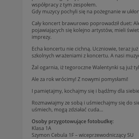
współpracy z tym zespołem.
Gdy muzycy pochyli się na pożegnanie w ukłon
Cały koncert brawurowo poprowadził duet: Al
pojawiających się kolejno artystów, mieli świ
imprezy.
Echa koncertu nie cichną. Uczniowie, teraz już
szkolnych wrażeniami z koncertu. A nasi muzy
Żal ogarnia, iż tegoroczne Walentynki są już 
Ale za rok wrócimy! Z nowymi pomysłami!
I pamiętajmy, kochajmy się i bądźmy dla siebie 
Rozmawiajmy ze sobą i uśmiechajmy się do sie
uśmiech, mogą zdziałać cuda…
Osoby przygotowujące fotobudkę:
Klasa 1A
Szymon Cebula 1F – wiceprzewodniczący SU