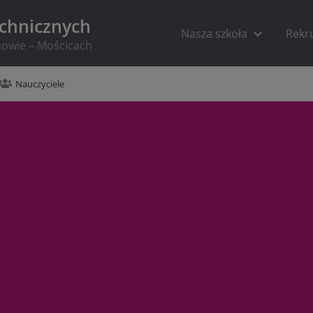
echnicznych
Nasza szkoła
Rekr
rnowie – Mościcach
Nauczyciele