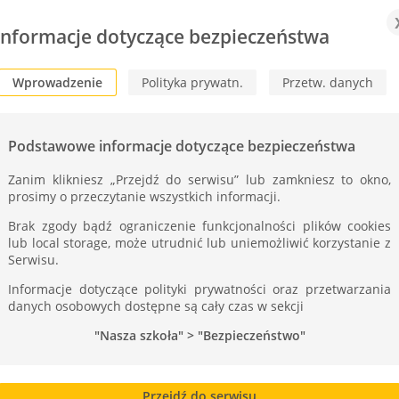
Informacje dotyczące bezpieczeństwa
Wprowadzenie
Polityka prywatn.
Przetw. danych
Podstawowe informacje dotyczące bezpieczeństwa
Zanim klikniesz „Przejdź do serwisu” lub zamkniesz to okno,
prosimy o przeczytanie wszystkich informacji.
Brak zgody bądź ograniczenie funkcjonalności plików cookies
” czyli Walentynki w
lub local storage, może utrudnić lub uniemożliwić korzystanie z
Serwisu.
Informacje dotyczące polityki prywatności oraz przetwarzania
danych osobowych dostępne są cały czas w sekcji
 było miłość. Nie mogło być inaczej ☺
"Nasza szkoła" > "Bezpieczeństwo"
osna” fotobudka, poczta walentynkowa. Wiele
 miłość, sympatię, przyjaźń.
Przejdź do serwisu