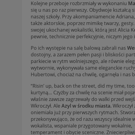
Kolejne przeboje rozbrzmiały w wykonaniu
Ma
się u nas po raz pierwszy. Obydwoje kształcą s
naszej szkoły. Przy akompaniamencie Adriana,
także aktorskie, poprzez mimikę twarzy, gesty
swojej ukochanej wokalistki, którą jest Alicia
pewnie, technicznie perfekcyjnie, niczym jego id
Po ich występie na salę balową zabrali nas
We
dostojny, a zarazem pełen pasji i bliskości p
parkiecie w rytm wolniejszego, ale równie ele
wytwornie, wykonywała same eleganckie ruchy. 
Hubertowi, chociaż na chwilę, ogarnęła i nas b
“Risin’ up, back on the street, did my time, t
kurtyną… Czyżby za chwilę na scenie miał poja
właśnie zawsze zagrzewały do walki przed wej
Wkroczył. Ale
Azyl w środku miasta.
Wkroczył z
oniemiała już przy pierwszych rytmach. Stworzyl
przekonywująco, że od razu wszyscy idealnie w
wokalista, wspaniale przygotowany wokalnie, w
temperament i obycie sceniczne. Zniecierpliwi