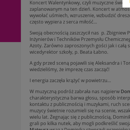
Koncert Walentynkowy, czyli muzyczne święto
zaplanowanym na ten dzień. Koncert w atmosfer
wywołać uśmiech, wzruszenie, wzbudzić dreszc
często wypiera z serca miłość…
Swoją obecnością zaszczycił nas p. Zbigniew 
Inżynierów i Techników Przemysłu Chemiczneg
Azoty. Zarówno zaproszonych gości jak i całą 
wicedyrektor szkoły, p. Beata Łabno.
A gdy przed sceną pojawili się Aleksandra i 
wiedzieliśmy, że imprezę czas zacząć!
I energia zaczęła krążyć w powietrzu…
W muzyczną podróż zabrała nas najpierw
Dom
charakterystyczna barwa głosu, sposób interp
kontaktu z publicznością i muzykami, ruch scen
muzycy świetnie rozumieli się na scenie, wszak
wielu lat. Żegnając się z publicznością, Domi
grali po kilka nutek, aby mogli podkreślić s
Mateusz
wraz z Dominiką stworzyli przepiękn