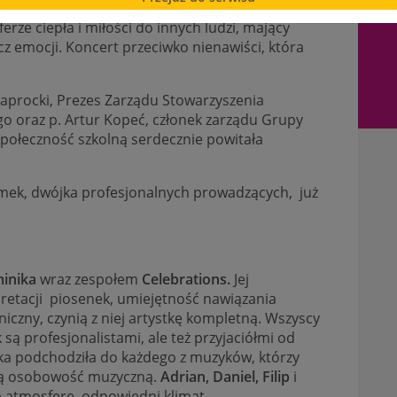
wanie, był największym wydarzeniem
ze ciepła i miłości do innych ludzi, mający
z emocji. Koncert przeciwko nienawiści, która
Paprocki, Prezes Zarządu Stowarzyszenia
o oraz p. Artur Kopeć, członek zarządu Grupy
społeczność szkolną serdecznie powitała
Tomek, dwójka profesjonalnych prowadzących, już
inika
wraz zespołem
Celebrations.
Jej
retacji piosenek, umiejętność nawiązania
iczny, czynią z niej artystkę kompletną. Wszyscy
 są profesjonalistami, ale też przyjaciółmi od
nika podchodziła do każdego z muzyków, którzy
woją osobowość muzyczną.
Adrian, Daniel, Filip
i
ą atmosferę, odpowiedni klimat.