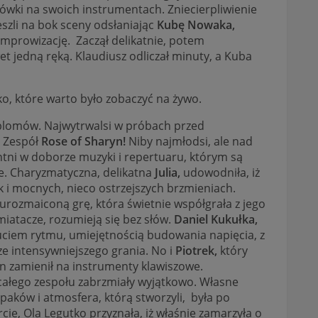
lówki na swoich instrumentach. Zniecierpliwienie
szli na bok sceny odsłaniając
Kubę Nowaka,
 improwizację. Zaczął delikatnie, potem
et jedną ręką. Klaudiusz odliczał minuty, a Kuba
o, które warto było zobaczyć na żywo.
yplomów. Najwytrwalsi w próbach przed
! Zespół
Rose of Sharyn!
Niby najmłodsi, ale nad
ntni w doborze muzyki i repertuaru, którym są
e. Charyzmatyczna, delikatna
Julia,
udowodniła, iż
k i mocnych, nieco ostrzejszych brzmieniach.
 urozmaiconą grę, która świetnie współgrała z jego
ymiatacze, rozumieją się bez słów.
Daniel Kukułka,
uciem rytmu, umiejętnością budowania napięcia, z
e intensywniejszego grania. No i
Piotrek,
który
n zamienił na instrumenty klawiszowe.
ałego zespołu zabrzmiały wyjątkowo. Własne
opaków i atmosfera, którą stworzyli, była po
e, Ola Legutko przyznała, iż właśnie zamarzyła o