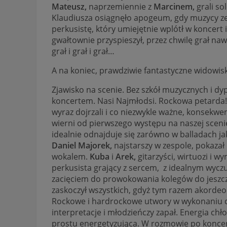
Mateusz,
naprzemiennie z
Marcinem,
grali so
Klaudiusza osiągnęło apogeum, gdy muzycy ze
perkusistę, który umiejętnie wplótł w koncert
gwałtownie przyspieszył, przez chwilę grał naw
grał i grał i grał…
A na koniec, prawdziwie fantastyczne widowisk
Zjawisko na scenie. Bez szkół muzycznych i d
koncertem. Nasi Najmłodsi. Rockowa petarda
wyraz dojrzali i co niezwykle ważne, konsekwe
wierni od pierwszego występu na naszej sceni
idealnie odnajduje się zarówno w balladach ja
Daniel Majorek,
najstarszy w zespole, pokazał
wokalem.
Kuba
i
Arek,
gitarzyści, wirtuozi i w
perkusista grający z sercem, z idealnym wycz
zacięciem do prowokowania kolegów do jeszcz
zaskoczył wszystkich, gdyż tym razem akordeo
Rockowe i hardrockowe utwory w wykonaniu c
interpretacje i młodzieńczy zapał. Energia chł
prostu energetyzująca. W rozmowie po koncerci