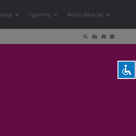
utacja
Egzaminy
Warto zobaczyć