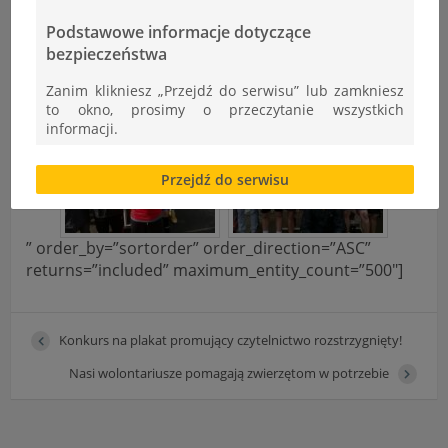
Podstawowe informacje dotyczące
bezpieczeństwa
Zanim klikniesz „Przejdź do serwisu” lub zamkniesz
to okno, prosimy o przeczytanie wszystkich
informacji.
Brak zgody bądź ograniczenie funkcjonalności plików
Przejdź do serwisu
cookies lub local storage, może utrudnić lub
uniemożliwić korzystanie z Serwisu.
Informacje dotyczące polityki prywatności oraz
” order_by=”sortorder” order_direction=”ASC”
przetwarzania danych osobowych dostępne są cały
returns=”included” maximum_entity_count=”500″]
czas w sekcji
"Nasza szkoła" > "Bezpieczeństwo"
Konkurs na plakat promujący czytelnictwo rozstrzygnięty!
Nasi wolontariusze pomagają zwierzętom w potrzebie