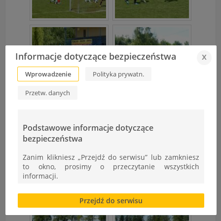
Informacje dotyczące bezpieczeństwa
x
Wprowadzenie
Polityka prywatn.
Przetw. danych
Podstawowe informacje dotyczące
bezpieczeństwa
Zanim klikniesz „Przejdź do serwisu” lub zamkniesz
to okno, prosimy o przeczytanie wszystkich
informacji.
Brak zgody bądź ograniczenie funkcjonalności plików
Przejdź do serwisu
cookies lub local storage, może utrudnić lub
uniemożliwić korzystanie z Serwisu.