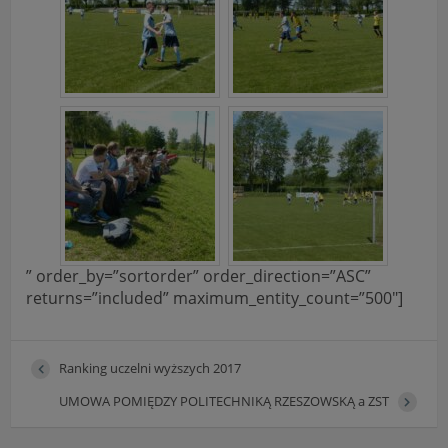
Informacje dotyczące polityki prywatności oraz
przetwarzania danych osobowych dostępne są cały
czas w sekcji
"Nasza szkoła" > "Bezpieczeństwo"
” order_by=”sortorder” order_direction=”ASC”
returns=”included” maximum_entity_count=”500″]
Ranking uczelni wyższych 2017
UMOWA POMIĘDZY POLITECHNIKĄ RZESZOWSKĄ a ZST