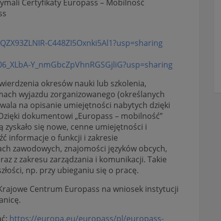
ymali Certyfikaty Europass – Mobilność
ss
dQZX93ZLNIR-
C448ZI5Oxnki5Al1?usp=sharing
06_XLbA-Y_
nmGbcZpVhnRGSGjliG?usp=sharing
ierdzenia okresów nauki lub szkolenia,
mach wyjazdu zorganizowanego (określanych
wala na opisanie umiejętności nabytych dzięki
 Dzięki dokumentowi „Europass – mobilność”
 zyskało się nowe, cenne umiejętności i
 informacje o funkcji i zakresie
cjach zawodowych, znajomości języków obcych,
az z zakresu zarządzania i komunikacji. Takie
łości, np. przy ubieganiu się o pracę.
rajowe Centrum Europass na wniosek instytucji
anicę.
ać:
https://europa.eu/europass/pl/europass-