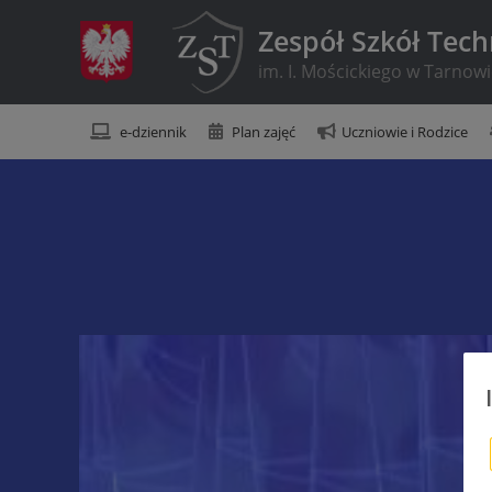
Zespół Szkół Tec
im. I. Mościckiego w Tarnow
e-dziennik
Plan zajęć
Uczniowie i Rodzice