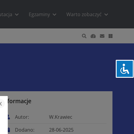
utacja
Egzaminy
Warto zobaczyć
Informacje
x
Autor:
W.Krawiec
Dodano:
28-06-2025