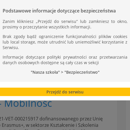
Podstawowe informacje dotyczące bezpieczeństwa
Zanim klikniesz „Przejdź do serwisu” lub zamkniesz to okno,
prosimy o przeczytanie wszystkich informacji.
Brak zgody bądź ograniczenie funkcjonalności plików cookies
lub local storage, może utrudnić lub uniemożliwić korzystanie z
Serwisu.
Informacje dotyczące polityki prywatności oraz przetwarzania
danych osobowych dostępne są cały czas w sekcji
"Nasza szkoła" > "Bezpieczeństwo"
Przejdź do serwisu
– Mobilność
121-VET-000215917 dofinansowanego przez Unię
Erasmus+, w sektorze Kształcenie i Szkolenia