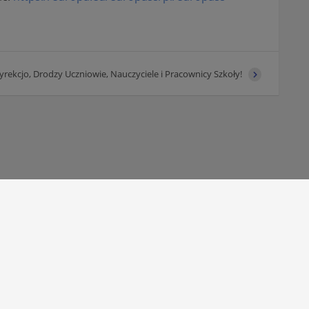
rekcjo, Drodzy Uczniowie, Nauczyciele i Pracownicy Szkoły!