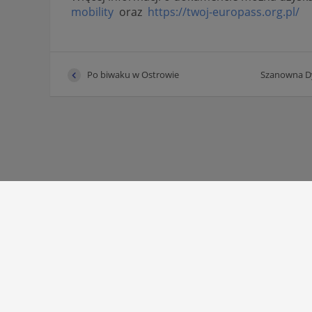
mobility
oraz
https://twoj-europass.org.pl/
Po biwaku w Ostrowie
Szanowna Dy