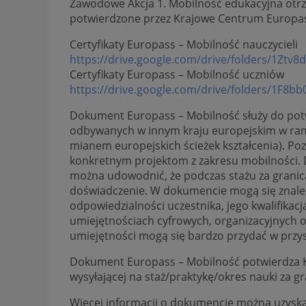
Zawodowe Akcja 1. Mobilność edukacyjna otrz
potwierdzone przez Krajowe Centrum Europa
Certyfikaty Europass – Mobilność nauczycieli
https://drive.google.com/
drive/folders/
1Ztv8
Certyfikaty Europass – Mobilność uczniów
https://drive.google.com/
drive/folders/1F8bb
Dokument Europass – Mobilność służy do potw
odbywanych w innym kraju europejskim w ra
mianem europejskich ścieżek kształcenia). Poz
konkretnym projektom z zakresu mobilności.
można udowodnić, że podczas stażu za granicą
doświadczenie. W dokumencie mogą się znaleźć
odpowiedzialności uczestnika, jego kwalifika
umiejętnościach cyfrowych, organizacyjnych or
umiejętności mogą się bardzo przydać w przysz
Dokument Europass – Mobilność potwierdza K
wysyłającej na staż/praktykę/okres nauki za gr
Więcej informacji o dokumencie można uzysk