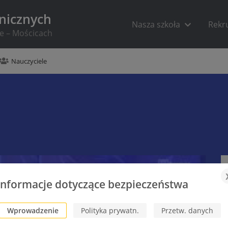
hnicznych
Nasza szkoła
Rekr
ie – Mościcach
Nauczyciele
Informacje dotyczące bezpieczeństwa
Wprowadzenie
Polityka prywatn.
Przetw. danych