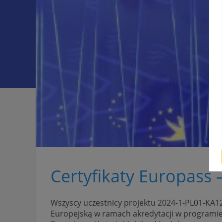
Certyfikaty Europass 
Wszyscy uczestnicy projektu 2024-1-PL01-KA
Europejską w ramach akredytacji w programie 