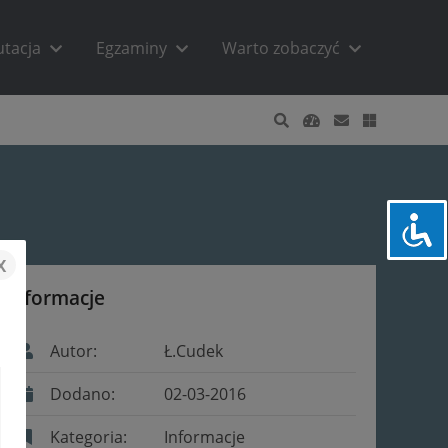
utacja
Egzaminy
Warto zobaczyć
x
Informacje
Autor:
Ł.Cudek
Dodano:
02-03-2016
Kategoria:
Informacje