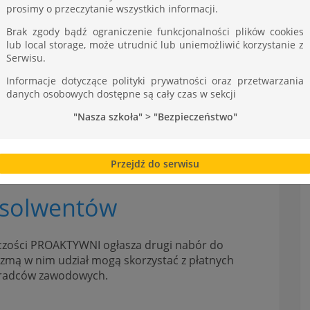
ST
prosimy o przeczytanie wszystkich informacji.
Brak zgody bądź ograniczenie funkcjonalności plików cookies
lub local storage, może utrudnić lub uniemożliwić korzystanie z
Serwisu.
Informacje dotyczące polityki prywatności oraz przetwarzania
danych osobowych dostępne są cały czas w sekcji
"Nasza szkoła" > "Bezpieczeństwo"
Przejdź do serwisu
bsolwentów
rczości PROAKTYWNI ogłasza drugi nabór do
ezmą w nim udział mogą skorzystać z płatnych
doradców zawodowych.