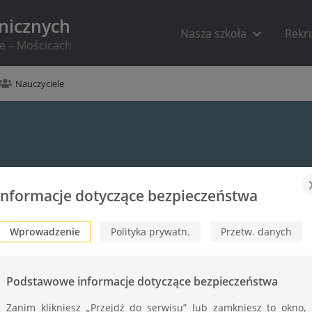
hnicznych
Nasza szkoła
Rekr
ie – Mościcach
Nauczyciele
Informacje dotyczące bezpieczeństwa
Wprowadzenie
Polityka prywatn.
Przetw. danych
Podstawowe informacje dotyczące bezpieczeństwa
Zanim klikniesz „Przejdź do serwisu” lub zamkniesz to okno,