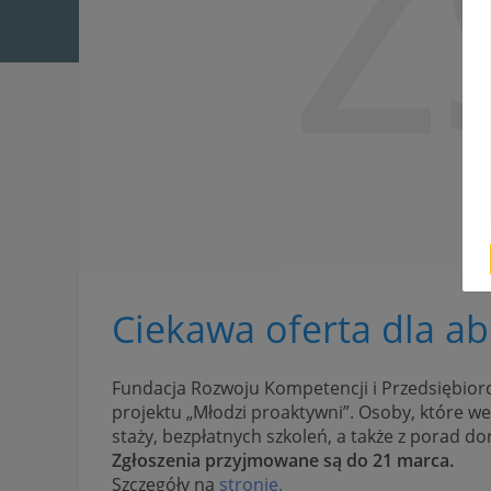
Z
Ciekawa oferta dla a
Fundacja Rozwoju Kompetencji i Przedsiębio
projektu „Młodzi proaktywni”. Osoby, które w
staży, bezpłatnych szkoleń, a także z porad 
Zgłoszenia przyjmowane są do 21 marca.
Szczegóły na
stronie.