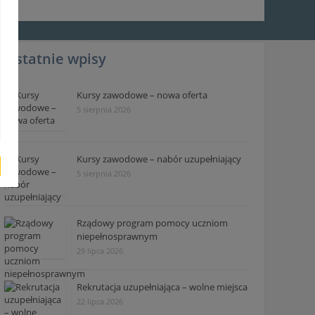
Ostatnie wpisy
Kursy zawodowe – nowa oferta
5 sierpnia 2026
Kursy zawodowe – nabór uzupełniający
5 sierpnia 2026
Rządowy program pomocy uczniom
niepełnosprawnym
29 lipca 2026
Rekrutacja uzupełniająca – wolne miejsca
22 lipca 2026