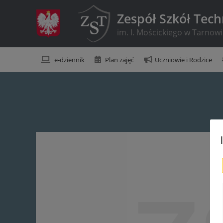
Zespół Szkół Tec
im. I. Mościckiego w Tarnow
e-dziennik
Plan zajęć
Uczniowie i Rodzice