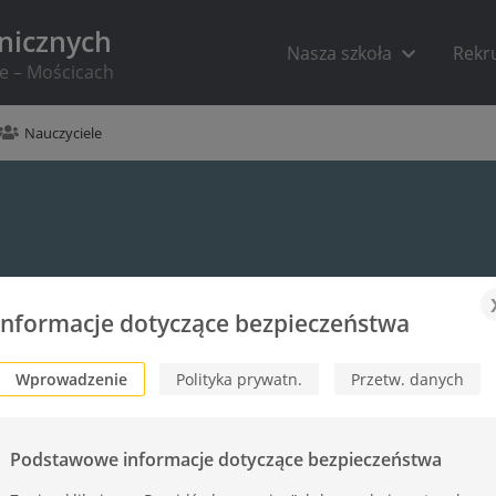
hnicznych
Nasza szkoła
Rekr
ie – Mościcach
Nauczyciele
Informacje dotyczące bezpieczeństwa
Wprowadzenie
Polityka prywatn.
Przetw. danych
Podstawowe informacje dotyczące bezpieczeństwa