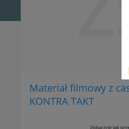
Z
Materiał filmowy z ca
KONTRA TAKT
Zobaczcie jak prz