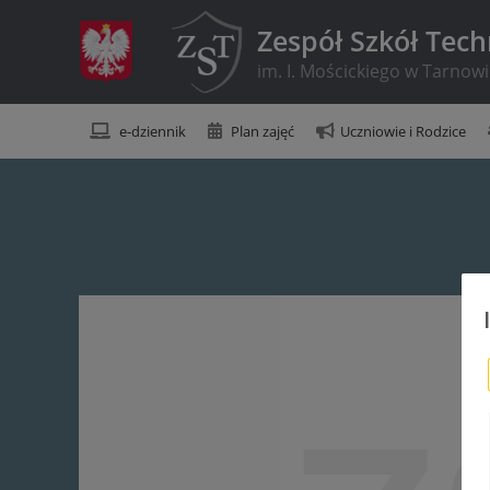
Zespół Szkół Tec
im. I. Mościckiego w Tarnow
e-dziennik
Plan zajęć
Uczniowie i Rodzice