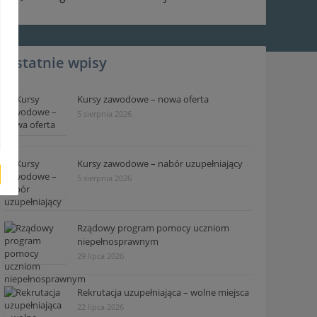
Ostatnie wpisy
Kursy zawodowe – nowa oferta
5 sierpnia 2026
Kursy zawodowe – nabór uzupełniający
5 sierpnia 2026
Rządowy program pomocy uczniom
niepełnosprawnym
29 lipca 2026
Rekrutacja uzupełniająca – wolne miejsca
22 lipca 2026