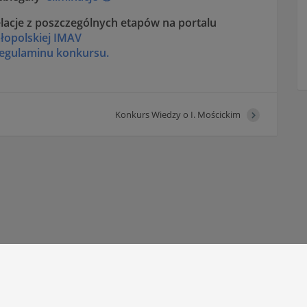
elacje z poszczególnych etapów na portalu
ałopolskiej IMAV
egulaminu konkursu.
Konkurs Wiedzy o I. Mościckim