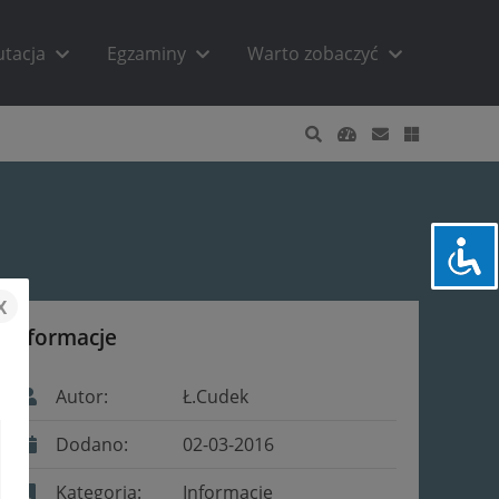
utacja
Egzaminy
Warto zobaczyć
x
Informacje
Autor:
Ł.Cudek
Dodano:
02-03-2016
Kategoria:
Informacje