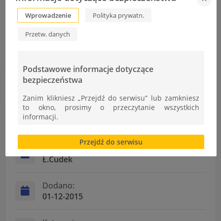
SEP_HARMONOGRAM SZKOLENIA_XII-Moscice
Wprowadzenie
Polityka prywatn.
Przetw. danych
Podziękowanie
Wizyta zawodoznawcza uczniów ZST w CAN-PACK
Podstawowe informacje dotyczące
bezpieczeństwa
Zanim klikniesz „Przejdź do serwisu” lub zamkniesz
to okno, prosimy o przeczytanie wszystkich
informacji.
Informacje
Brak zgody bądź ograniczenie funkcjonalności plików
Przejdź do serwisu
cookies lub local storage, może utrudnić lub
Autor:
uniemożliwić korzystanie z Serwisu.
Ł.Cudek
Informacje dotyczące polityki prywatności oraz
przetwarzania danych osobowych dostępne są cały
Dodano:
czas w sekcji
01-12-2015
"Nasza szkoła" > "Bezpieczeństwo"