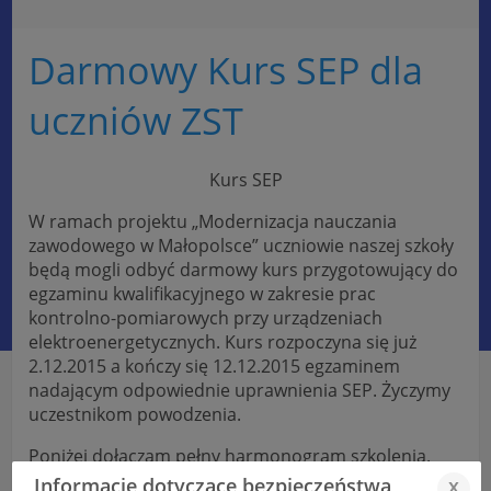
Darmowy Kurs SEP dla
uczniów ZST
Kurs SEP
W ramach projektu „Modernizacja nauczania
zawodowego w Małopolsce” uczniowie naszej szkoły
będą mogli odbyć darmowy kurs przygotowujący do
egzaminu kwalifikacyjnego w zakresie prac
kontrolno-pomiarowych przy urządzeniach
elektroenergetycznych. Kurs rozpoczyna się już
2.12.2015 a kończy się 12.12.2015 egzaminem
nadającym odpowiednie uprawnienia SEP. Życzymy
uczestnikom powodzenia.
Poniżej dołączam pełny harmonogram szkolenia.
Informacje dotyczące bezpieczeństwa
x