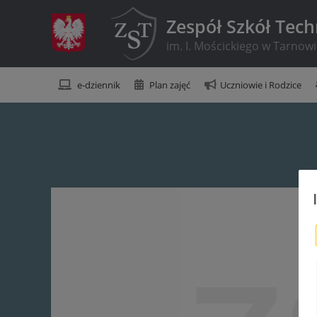
Zespół Szkół Tec
im. I. Mościckiego w Tarnow
e-dziennik
Plan zajęć
Uczniowie i Rodzice