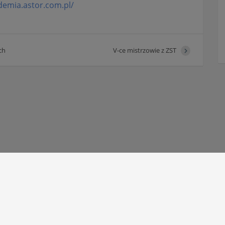
demia.astor.com.pl/
ch
V-ce mistrzowie z ZST