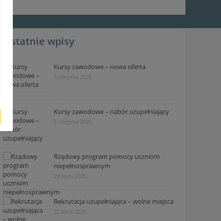
Ostatnie wpisy
Kursy zawodowe – nowa oferta
5 sierpnia 2026
Kursy zawodowe – nabór uzupełniający
5 sierpnia 2026
Rządowy program pomocy uczniom
niepełnosprawnym
29 lipca 2026
Rekrutacja uzupełniająca – wolne miejsca
22 lipca 2026