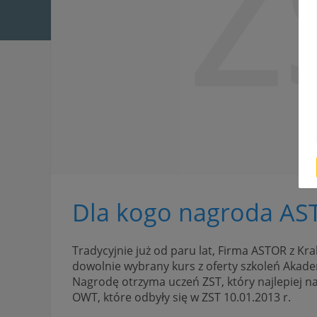
Z
Dla kogo nagroda AS
Tradycyjnie już od paru lat, Firma ASTOR z 
dowolnie wybrany kurs z oferty szkoleń Akad
Nagrodę otrzyma uczeń ZST, który najlepiej 
OWT, które odbyły się w ZST 10.01.2013 r.