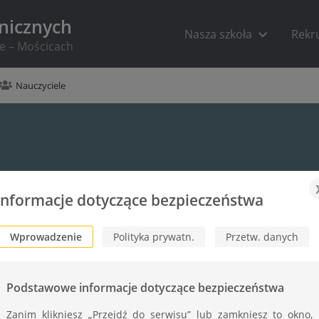
hnicznych
Nasza szkoła
Rekr
ie – Mościcach
Nauczyciele
Informacje dotyczące bezpieczeństwa
Wprowadzenie
Polityka prywatn.
Przetw. danych
Podstawowe informacje dotyczące bezpieczeństwa
Zanim klikniesz „Przejdź do serwisu” lub zamkniesz to okno,