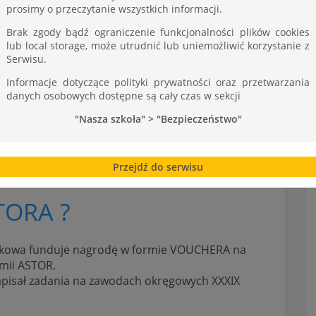
ST
prosimy o przeczytanie wszystkich informacji.
Brak zgody bądź ograniczenie funkcjonalności plików cookies
lub local storage, może utrudnić lub uniemożliwić korzystanie z
Serwisu.
Informacje dotyczące polityki prywatności oraz przetwarzania
danych osobowych dostępne są cały czas w sekcji
"Nasza szkoła" > "Bezpieczeństwo"
Przejdź do serwisu
TORA ?
Krakowa funduje nagrodę w formie VOUCHERA na
emii ASTOR.
napisał zadania na zawodach okręgowych XXXIX