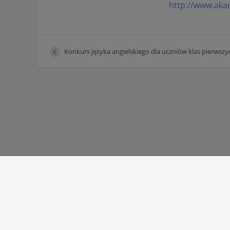
http://www.aka
Konkurs języka angielskiego dla uczniów klas pierwszy
Autor strony:
Patryk Mazgaj