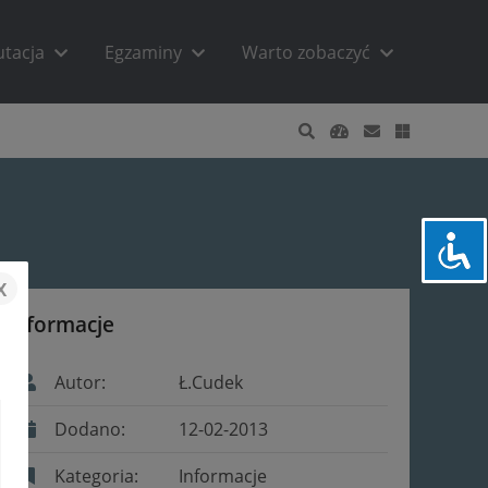
utacja
Egzaminy
Warto zobaczyć
x
Informacje
Autor:
Ł.Cudek
Dodano:
12-02-2013
Kategoria:
Informacje