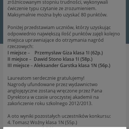
zróżnicowanym stopniu trudności,
wykonywali
ćwiczenie typu czytanie ze zrozumieniem.
Maksymalnie można było uzyskać 80 punktów.
Poniżej przedstawiam uczniów, którzy uzyskując
odpowiednio największą ilość punktów zajęli kolejno
miejsca uprawniające do otrzymania nagród
rzeczowych:
I miejsce
–
Przemysław Giza
klasa 1I (62p.)
II miejsce
–
Dawid Stono
klasa 1I (58p.)
III miejsce
–
Aleksander Garstka
klasa 1N (56p.)
Laureatom serdecznie gratulujemy!
Nagrody ufundowane przez wydawnictwo
anglojęzyczne zostaną wręczone przez Pana
Dyrektora w czasie uroczystej akademii na
zakończenie roku szkolnego 2012/2013.
A oto wyniki pozostałych uczestników konkursu:
4. Tomasz Woźny klasa 1N (55p.)
5. Dominik Gondek klasa 1N (54p.)