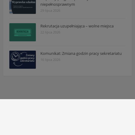
niepełnosprawnym
29 lipca 2026
Rekrutacja uzupełniająca – wolne miejsca
22 lipca 2026
Komunikat: Zmiana godzin pracy sekretariatu
16 lipca 2026