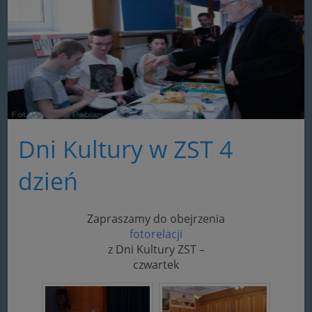
Dni Kultury w ZST 4
dzień
Zapraszamy do obejrzenia
fotorelacji
z Dni Kultury ZST –
czwartek