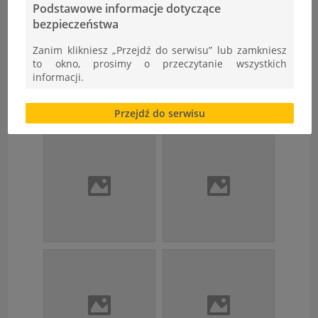
Podstawowe informacje dotyczące
bezpieczeństwa
Zanim klikniesz „Przejdź do serwisu” lub zamkniesz
to okno, prosimy o przeczytanie wszystkich
informacji.
Brak zgody bądź ograniczenie funkcjonalności plików
Przejdź do serwisu
cookies lub local storage, może utrudnić lub
uniemożliwić korzystanie z Serwisu.
Informacje dotyczące polityki prywatności oraz
przetwarzania danych osobowych dostępne są cały
czas w sekcji
"Nasza szkoła" > "Bezpieczeństwo"