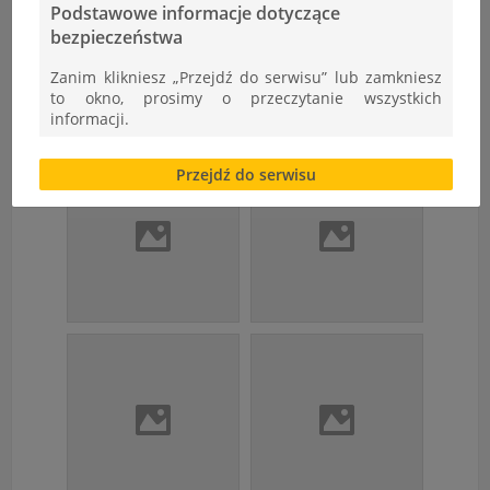
Podstawowe informacje dotyczące
bezpieczeństwa
Zanim klikniesz „Przejdź do serwisu” lub zamkniesz
to okno, prosimy o przeczytanie wszystkich
informacji.
Brak zgody bądź ograniczenie funkcjonalności plików
Przejdź do serwisu
cookies lub local storage, może utrudnić lub
uniemożliwić korzystanie z Serwisu.
Informacje dotyczące polityki prywatności oraz
przetwarzania danych osobowych dostępne są cały
czas w sekcji
"Nasza szkoła" > "Bezpieczeństwo"