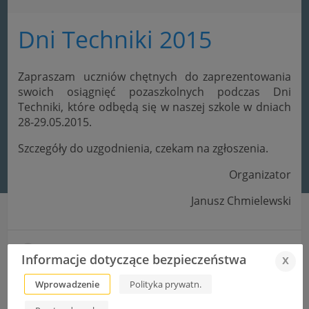
Dni Techniki 2015
Zapraszam uczniów chętnych do zaprezentowania
swoich osiągnięć pozaszkolnych podczas Dni
Techniki, które odbędą się w naszej szkole w dniach
28-29.05.2015.
Szczegóły do uzgodnienia, czekam na zgłoszenia.
Organizator
Janusz Chmielewski
Stypendium dla dzieci z rodzin wielodzietnych
Informacje dotyczące bezpieczeństwa
x
Drużyna ZST z robotem ACHTUNG w finale konkursu Diversity
Wprowadzenie
Polityka prywatn.
2015