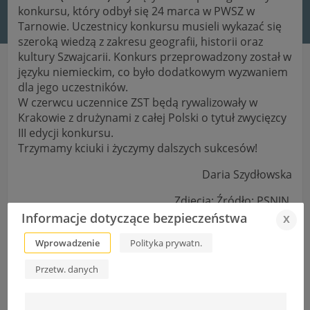
konkursu, który odbył się 24 marca w PWSZ w
Tarnowie.
Uczestnicy konkursu musieli wykazać się
szeroką wiedzą z zakresu geografii, historii oraz
kultury Szwajcarii. Konkurs przeprowadzony został w
języku niemieckim, co było dodatkowym wyzwaniem
dla jego uczestników.
W czerwcu uczennice ZST będą rywalizowały w
Krakowie z drużynami z całej Polski o tytuł zwycięzcy
III edycji konkursu.
Trzymamy kciuki i życzymy dalszych sukcesów!
Daria Szydłowska
Zdjęcia: Źródło: PSNJN
Informacje dotyczące bezpieczeństwa
x
Wprowadzenie
Polityka prywatn.
Przetw. danych