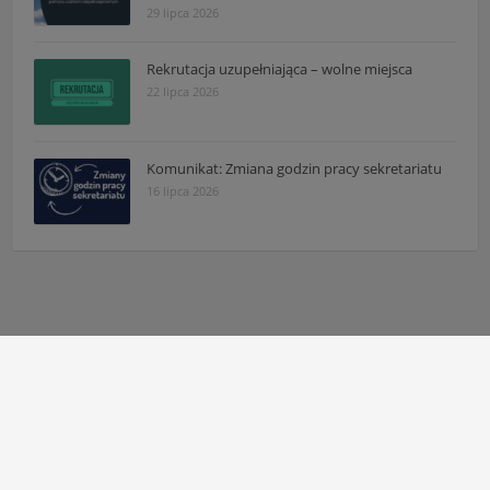
29 lipca 2026
Rekrutacja uzupełniająca – wolne miejsca
22 lipca 2026
Komunikat: Zmiana godzin pracy sekretariatu
16 lipca 2026