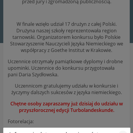
przed jury i zgromadzoną publicznością.
W finale wzięło udział 17 drużyn z całej Polski.
Drużyna naszej szkoły reprezentowała region
tarnowski. Organizatorem konkursu było Polskie
Stowarzyszenie Nauczycieli Języka Niemieckiego we
współpracy z Goethe Institut w Krakowie.
Uczennice otrzymały pamiątkowe dyplomy i drobne
upominki. Uczennice do konkursu przygotowała
pani Daria Szydłowska.
Uczennicom gratulujemy udziału w konkursie i
życzymy dalszych sukcesów z języka niemieckiego.
Chętne osoby zapraszamy już dzisiaj do udziału w
przyszłorocznej edycji Turbolandeskunde.
Fotorelacja: