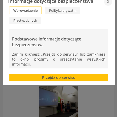
Informacje dotyczące bezpieczeństwa
x
Wprowadzenie
Polityka prywatn.
Przetw. danych
Podstawowe informacje dotyczące
bezpieczeństwa
Zanim klikniesz „Przejdź do serwisu” lub zamkniesz
to okno, prosimy o przeczytanie wszystkich
informacji.
Brak zgody bądź ograniczenie funkcjonalności plików
Przejdź do serwisu
cookies lub local storage, może utrudnić lub
uniemożliwić korzystanie z Serwisu.
Informacje dotyczące polityki prywatności oraz
przetwarzania danych osobowych dostępne są cały
czas w sekcji
"Nasza szkoła" > "Bezpieczeństwo"