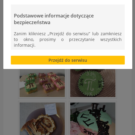
Podstawowe informacje dotyczące
bezpieczeństwa
Zanim klikniesz „Przejdź do serwisu” lub zamkniesz
to okno, prosimy o przeczytanie wszystkich
informacji.
Brak zgody bądź ograniczenie funkcjonalności plików
Przejdź do serwisu
cookies lub local storage, może utrudnić lub
uniemożliwić korzystanie z Serwisu.
Informacje dotyczące polityki prywatności oraz
przetwarzania danych osobowych dostępne są cały
czas w sekcji
"Nasza szkoła" > "Bezpieczeństwo"